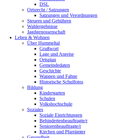
DSL
Ortsrecht / Satzungen
Satzungen und Verordnungen
Steuern und Gebühren
Wahlergebnisse
Jagdgenossenschaft
Leben & Wohnen
Über Hummeltal
Grußwort
Lage und Anreise
Ortsplan
Gemeindedaten
Geschichte
Wappen und Fahne
Historische Schulfotos
Bildung
Kindergarten
Schulen
Volkshochschule
Soziales
Soziale Einrichtungen
Behindertenbeauftragte/r
Seniorenbeauftragte/r
Kirchen und Pfarrämter
Gesundheit