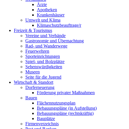
Ärzte
Apotheken
Krankenhäuser
Umwelt und Klima
Klimaschutzbeauftrage/r
Freizeit & Tourismus
Vereine und Verbände
Gastronomie und Übernachtung
Rad- und Wanderwege
Feuerwehren
Sporteinrichtungen
Spiel- und Bolzplätze
Sehenswürdigkeiten
Museen
Seite für die Jugend
Wirtschaft & Standort
Dorferneuerung
Förderung privater Maßnahmen
Bauen
Flächennutzungsplan
Bebauungspläne (in Aufstellung)
Bebauungspläne (rechtskräftig)
Bauplätze
Firmenverzeichnis
Post und Banken