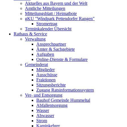
Aktuelles aus Bayern und der Welt
Amtliche Mitteilungen
Mitteilungsblatt / Heimatbote
gKU "Windpark Pettendorfer Rangen"
Stromertrag
Terminkalender Übersicht
Rathaus & Service
Verwaltung
Ansprechpartner
Ämter & Sachgebiete
Aufgaben
Online-Dienste & Formulare
Gemeinderat
Mitglieder
Ausschüsse
Fraktionen
Sitzungsberichte
Zugang Ratsinformationssystem
Ver- und Entsorgung
Bauhof Gemeinde Hummeltal
Abfallentsorgung
Wasser
Abwasser
Strom
Kaminkehrer