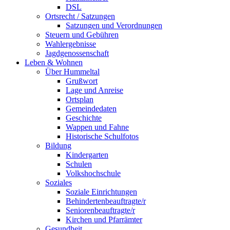
DSL
Ortsrecht / Satzungen
Satzungen und Verordnungen
Steuern und Gebühren
Wahlergebnisse
Jagdgenossenschaft
Leben & Wohnen
Über Hummeltal
Grußwort
Lage und Anreise
Ortsplan
Gemeindedaten
Geschichte
Wappen und Fahne
Historische Schulfotos
Bildung
Kindergarten
Schulen
Volkshochschule
Soziales
Soziale Einrichtungen
Behindertenbeauftragte/r
Seniorenbeauftragte/r
Kirchen und Pfarrämter
Gesundheit