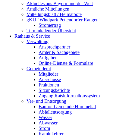
Aktuelles aus Bayern und der Welt
Amtliche Mitteilungen
Mitteilungsblatt / Heimatbote
gKU "Windpark Pettendorfer Rangen"
Stromertrag
Terminkalender Übersicht
Rathaus & Service
Verwaltung
Ansprechpartner
Ämter & Sachgebiete
Aufgaben
Online-Dienste & Formulare
Gemeinderat
Mitglieder
Ausschüsse
Fraktionen
Sitzungsberichte
Zugang Ratsinformationssystem
Ver- und Entsorgung
Bauhof Gemeinde Hummeltal
Abfallentsorgung
Wasser
Abwasser
Strom
Kaminkehrer