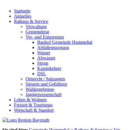
Startseite
Aktuelles
Rathaus & Service
Verwaltung
Gemeinderat
Ver- und Entsorgung
Bauhof Gemeinde Hummeltal
Abfallentsorgung
Wasser
Abwasser
Strom
Kaminkehrer
DSL
Ortsrecht / Satzungen
Steuern und Gebühren
Wahlergebnisse
Jagdgenossenschaft
Leben & Wohnen
Freizeit & Tourismus
Wirtschaft & Standort
Sie sind hier:
Gemeinde Hummeltal
>
Rathaus & Service
>
Ver-