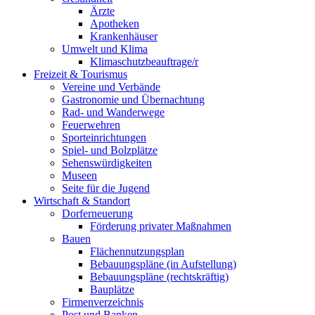
Ärzte
Apotheken
Krankenhäuser
Umwelt und Klima
Klimaschutzbeauftrage/r
Freizeit & Tourismus
Vereine und Verbände
Gastronomie und Übernachtung
Rad- und Wanderwege
Feuerwehren
Sporteinrichtungen
Spiel- und Bolzplätze
Sehenswürdigkeiten
Museen
Seite für die Jugend
Wirtschaft & Standort
Dorferneuerung
Förderung privater Maßnahmen
Bauen
Flächennutzungsplan
Bebauungspläne (in Aufstellung)
Bebauungspläne (rechtskräftig)
Bauplätze
Firmenverzeichnis
Post und Banken