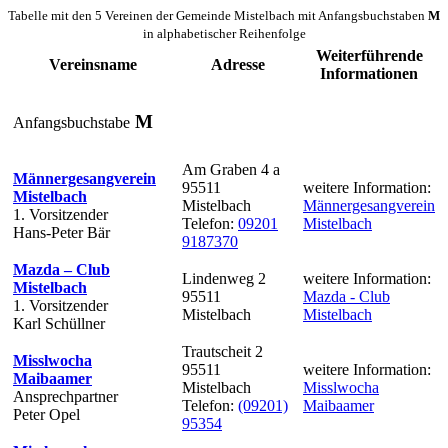
Tabelle mit den 5 Vereinen der Gemeinde Mistelbach mit Anfangsbuchstaben
M
in alphabetischer Reihenfolge
Weiterführende
Vereinsname
Adresse
Informationen
M
Anfangsbuchstabe
Am Graben 4 a
Männergesangverein
95511
weitere Information:
Mistelbach
Mistelbach
Männergesangverein
1. Vorsitzender
Telefon:
09201
Mistelbach
Hans-Peter Bär
9187370
Mazda – Club
Lindenweg 2
weitere Information:
Mistelbach
95511
Mazda - Club
1. Vorsitzender
Mistelbach
Mistelbach
Karl Schüllner
Trautscheit 2
Misslwocha
95511
weitere Information:
Maibaamer
Mistelbach
Misslwocha
Ansprechpartner
Telefon:
(09201)
Maibaamer
Peter Opel
95354