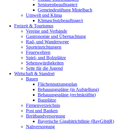
Seniorenbeauftragte/r
Gemeindestiftung Mistelbach
Umwelt und Klima
Klimaschutzbeauftrage/r
Freizeit & Tourismus
Vereine und Verbände
Gastronomie und Übernachtung
Rad- und Wanderwege
Sporteinrichtungen
Feuerwehren
Spiel- und Bolzplätze
Sehenswürdigkeiten
Seite für die Jugend
Wirtschaft & Standort
Bauen
Flächennutzungsplan
Bebauungspläne (in Aufstellung)
Bebauungspläne (rechtskräftig)
Bauplätze
Firmenverzeichnis
Post und Banken
Breitbandversorgung
Bayerische Gigabitrichtlinie (BayGibitR)
Nahversorgung