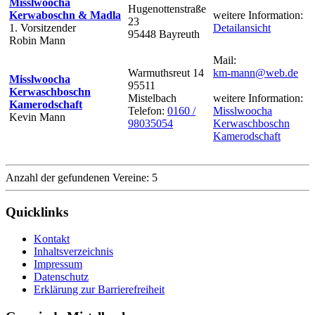
Misslwoocha
Hugenottenstraße
Kerwaboschn & Madla
weitere Information:
23
1. Vorsitzender
Detailansicht
95448 Bayreuth
Robin Mann
Mail:
Warmuthsreut 14
km-mann@web.de
Misslwoocha
95511
Kerwaschboschn
Mistelbach
weitere Information:
Kamerodschaft
Telefon:
0160 /
Misslwoocha
Kevin Mann
98035054
Kerwaschboschn
Kamerodschaft
Anzahl der gefundenen Vereine: 5
Quicklinks
Kontakt
Inhaltsverzeichnis
Impressum
Datenschutz
Erklärung zur Barrierefreiheit