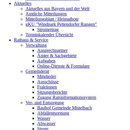
Aktuelles
Aktuelles aus Bayern und der Welt
Amtliche Mitteilungen
Mitteilungsblatt / Heimatbote
gKU "Windpark Pettendorfer Rangen"
Stromertrag
Terminkalender Übersicht
Rathaus & Service
Verwaltung
Ansprechpartner
Ämter & Sachgebiete
Aufgaben
Online-Dienste & Formulare
Gemeinderat
Mitglieder
Ausschüsse
Fraktionen
Sitzungsberichte
Zugang Ratsinformationssystem
Ver- und Entsorgung
Bauhof Gemeinde Mistelbach
Abfallentsorgung
Wasser
Abwasser
Strom