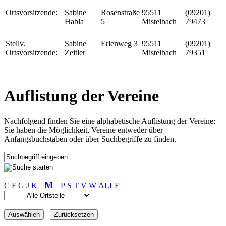
Ortsvorsitzende:
Sabine
Rosenstraße
95511
(09201)
Habla
5
Mistelbach
79473
Stellv.
Sabine
Erlenweg 3
95511
(09201)
Ortsvorsitzende:
Zeitler
Mistelbach
79351
Auflistung der Vereine
Nachfolgend finden Sie eine alphabetische Auflistung der Vereine:
Sie haben die Möglichkeit, Vereine entweder über
Anfangsbuchstaben oder über Suchbegriffe zu finden.
M
C
F
G
J
K
P
S
T
V
W
ALLE