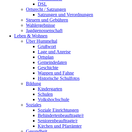
DSL
Ortsrecht / Satzungen
Satzungen und Verordnungen
Steuern und Gebühren
Wahlergebnisse
Jagdgenossenschaft
Leben & Wohnen
Über Hummeltal
Grußwort
Lage und Anreise
Ortsplan
Gemeindedaten
Geschichte
Wappen und Fahne
Historische Schulfotos
Bildung
Kindergarten
Schulen
Volkshochschule
Soziales
Soziale Einrichtungen
Behindertenbeauftragte/r
Seniorenbeauftragte/r
Kirchen und Pfarrämter
Gesundheit