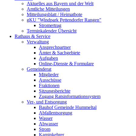
Aktuelles aus Bayern und der Welt
Amtliche Mitteilungen
Mitteilungsblatt / Heimatbote
gKU "Windpark Pettendorfer Rangen"
Stromertrag
Terminkalender Übersicht
Rathaus & Service
Verwaltung
Ansprechpartner
Ämter & Sachgebiete
Aufgaben
Online-Dienste & Formulare
Gemeinderat
Mitglieder
Ausschüsse
Fraktionen
Sitzungsberichte
Zugang Ratsinformationssystem
Ver- und Entsorgung
Bauhof Gemeinde Hummeltal
Abfallentsorgung
Wasser
Abwasser
Strom
Kaminkehrer