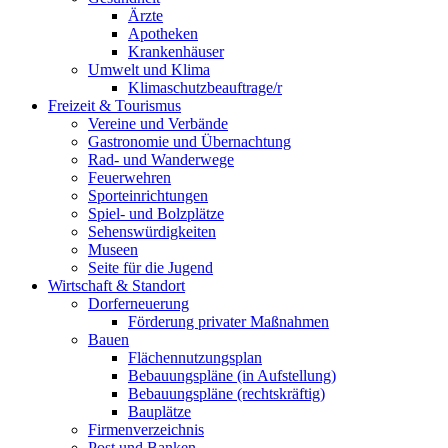
Ärzte
Apotheken
Krankenhäuser
Umwelt und Klima
Klimaschutzbeauftrage/r
Freizeit & Tourismus
Vereine und Verbände
Gastronomie und Übernachtung
Rad- und Wanderwege
Feuerwehren
Sporteinrichtungen
Spiel- und Bolzplätze
Sehenswürdigkeiten
Museen
Seite für die Jugend
Wirtschaft & Standort
Dorferneuerung
Förderung privater Maßnahmen
Bauen
Flächennutzungsplan
Bebauungspläne (in Aufstellung)
Bebauungspläne (rechtskräftig)
Bauplätze
Firmenverzeichnis
Post und Banken