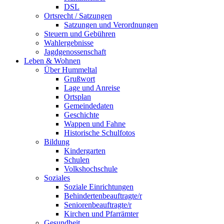
DSL
Ortsrecht / Satzungen
Satzungen und Verordnungen
Steuern und Gebühren
Wahlergebnisse
Jagdgenossenschaft
Leben & Wohnen
Über Hummeltal
Grußwort
Lage und Anreise
Ortsplan
Gemeindedaten
Geschichte
Wappen und Fahne
Historische Schulfotos
Bildung
Kindergarten
Schulen
Volkshochschule
Soziales
Soziale Einrichtungen
Behindertenbeauftragte/r
Seniorenbeauftragte/r
Kirchen und Pfarrämter
Gesundheit