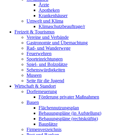
Ärzte
Apotheken
Krankenhäuser
Umwelt und Klima
Klimaschutzbeauftrage/r
Freizeit & Tourismus
Vereine und Verbände
Gastronomie und Übernachtung
Rad- und Wanderwege
Feuerwehren
Sporteinrichtungen
Spiel- und Bolzplätze
Sehenswürdigkeiten
Museen
Seite für die Jugend
Wirtschaft & Standort
Dorferneuerung
Förderung privater Maßnahmen
Bauen
Flächennutzungsplan
Bebauungspläne (in Aufstellung)
Bebauungspläne (rechtskräftig)
Bauplätze
Firmenverzeichnis
Post und Banken