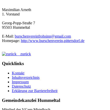
Maximilian Arneth
1. Vorstand
Georg-Popp-Straße 7
95503 Hummeltal
E-Mail:
burschenvereinfrohsinn@gmail.com
Homepage:
http://www.burschenverein-pittersdorf.de
zurück
Quicklinks
Kontakt
Inhaltsverzeichnis
Impressum
Datenschutz
Erklärung zur Barrierefreiheit
Gemeindekanzlei Hummeltal
Mitglied der VGem Mistelbach