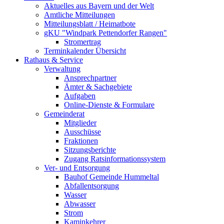
Aktuelles aus Bayern und der Welt
Amtliche Mitteilungen
Mitteilungsblatt / Heimatbote
gKU "Windpark Pettendorfer Rangen"
Stromertrag
Terminkalender Übersicht
Rathaus & Service
Verwaltung
Ansprechpartner
Ämter & Sachgebiete
Aufgaben
Online-Dienste & Formulare
Gemeinderat
Mitglieder
Ausschüsse
Fraktionen
Sitzungsberichte
Zugang Ratsinformationssystem
Ver- und Entsorgung
Bauhof Gemeinde Hummeltal
Abfallentsorgung
Wasser
Abwasser
Strom
Kaminkehrer