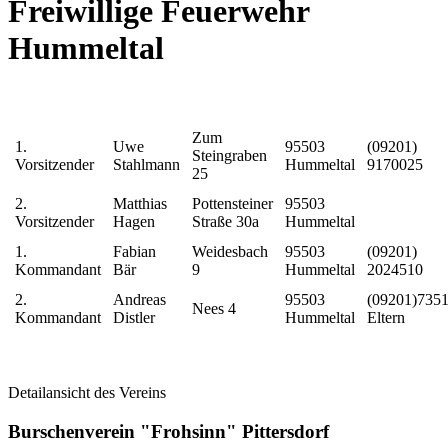
Freiwillige Feuerwehr
Hummeltal
Zum
1.
Uwe
95503
(09201)
Steingraben
Vorsitzender
Stahlmann
Hummeltal
9170025
25
2.
Matthias
Pottensteiner
95503
Vorsitzender
Hagen
Straße 30a
Hummeltal
1.
Fabian
Weidesbach
95503
(09201)
Kommandant
Bär
9
Hummeltal
2024510
2.
Andreas
95503
(09201)735
Nees 4
Kommandant
Distler
Hummeltal
Eltern
Detailansicht des Vereins
Burschenverein "Frohsinn" Pittersdorf