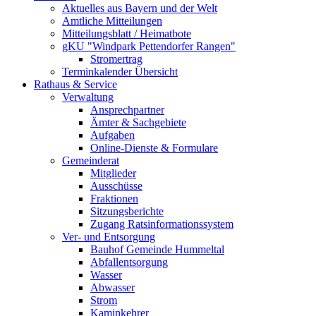
Aktuelles aus Bayern und der Welt
Amtliche Mitteilungen
Mitteilungsblatt / Heimatbote
gKU "Windpark Pettendorfer Rangen"
Stromertrag
Terminkalender Übersicht
Rathaus & Service
Verwaltung
Ansprechpartner
Ämter & Sachgebiete
Aufgaben
Online-Dienste & Formulare
Gemeinderat
Mitglieder
Ausschüsse
Fraktionen
Sitzungsberichte
Zugang Ratsinformationssystem
Ver- und Entsorgung
Bauhof Gemeinde Hummeltal
Abfallentsorgung
Wasser
Abwasser
Strom
Kaminkehrer