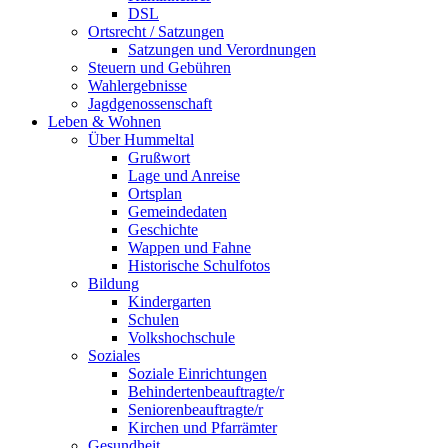
DSL
Ortsrecht / Satzungen
Satzungen und Verordnungen
Steuern und Gebühren
Wahlergebnisse
Jagdgenossenschaft
Leben & Wohnen
Über Hummeltal
Grußwort
Lage und Anreise
Ortsplan
Gemeindedaten
Geschichte
Wappen und Fahne
Historische Schulfotos
Bildung
Kindergarten
Schulen
Volkshochschule
Soziales
Soziale Einrichtungen
Behindertenbeauftragte/r
Seniorenbeauftragte/r
Kirchen und Pfarrämter
Gesundheit