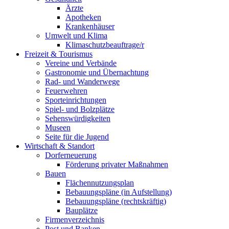
Ärzte
Apotheken
Krankenhäuser
Umwelt und Klima
Klimaschutzbeauftrage/r
Freizeit & Tourismus
Vereine und Verbände
Gastronomie und Übernachtung
Rad- und Wanderwege
Feuerwehren
Sporteinrichtungen
Spiel- und Bolzplätze
Sehenswürdigkeiten
Museen
Seite für die Jugend
Wirtschaft & Standort
Dorferneuerung
Förderung privater Maßnahmen
Bauen
Flächennutzungsplan
Bebauungspläne (in Aufstellung)
Bebauungspläne (rechtskräftig)
Bauplätze
Firmenverzeichnis
Post und Banken