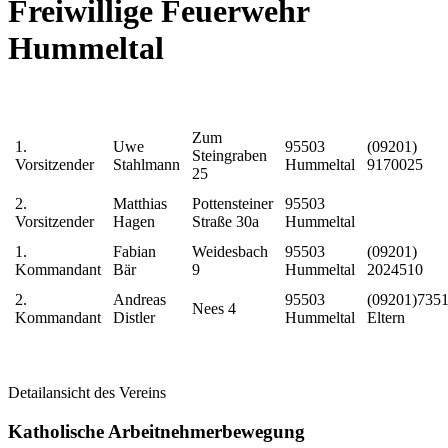
Freiwillige Feuerwehr
Hummeltal
Zum
1.
Uwe
95503
(09201)
Steingraben
Vorsitzender
Stahlmann
Hummeltal
9170025
25
2.
Matthias
Pottensteiner
95503
Vorsitzender
Hagen
Straße 30a
Hummeltal
1.
Fabian
Weidesbach
95503
(09201)
Kommandant
Bär
9
Hummeltal
2024510
2.
Andreas
95503
(09201)735
Nees 4
Kommandant
Distler
Hummeltal
Eltern
Detailansicht des Vereins
Katholische Arbeitnehmerbewegung