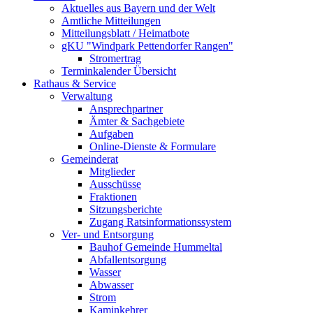
Aktuelles aus Bayern und der Welt
Amtliche Mitteilungen
Mitteilungsblatt / Heimatbote
gKU "Windpark Pettendorfer Rangen"
Stromertrag
Terminkalender Übersicht
Rathaus & Service
Verwaltung
Ansprechpartner
Ämter & Sachgebiete
Aufgaben
Online-Dienste & Formulare
Gemeinderat
Mitglieder
Ausschüsse
Fraktionen
Sitzungsberichte
Zugang Ratsinformationssystem
Ver- und Entsorgung
Bauhof Gemeinde Hummeltal
Abfallentsorgung
Wasser
Abwasser
Strom
Kaminkehrer