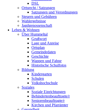
DSL
Ortsrecht / Satzungen
Satzungen und Verordnungen
Steuern und Gebühren
Wahlergebnisse
Jagdgenossenschaft
Leben & Wohnen
Über Hummeltal
Grußwort
Lage und Anreise
Ortsplan
Gemeindedaten
Geschichte
Wappen und Fahne
Historische Schulfotos
Bildung
Kindergarten
Schulen
Volkshochschule
Soziales
Soziale Einrichtungen
Behindertenbeauftragte/r
Seniorenbeauftragte/r
Kirchen und Pfarrämter
Gesundheit