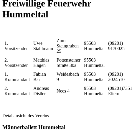
Freiwillige Feuerwehr
Hummeltal
Zum
1.
Uwe
95503
(09201)
Steingraben
Vorsitzender
Stahlmann
Hummeltal
9170025
25
2.
Matthias
Pottensteiner
95503
Vorsitzender
Hagen
Straße 30a
Hummeltal
1.
Fabian
Weidesbach
95503
(09201)
Kommandant
Bär
9
Hummeltal
2024510
2.
Andreas
95503
(09201)735
Nees 4
Kommandant
Distler
Hummeltal
Eltern
Detailansicht des Vereins
Männerballett Hummeltal