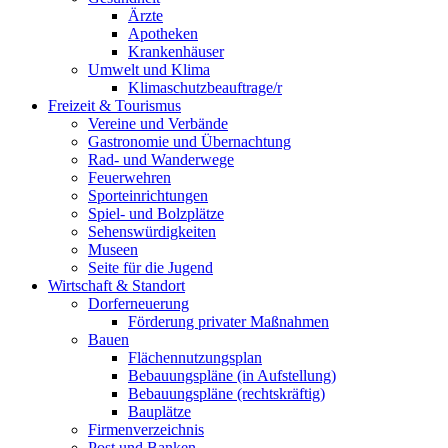
Ärzte
Apotheken
Krankenhäuser
Umwelt und Klima
Klimaschutzbeauftrage/r
Freizeit & Tourismus
Vereine und Verbände
Gastronomie und Übernachtung
Rad- und Wanderwege
Feuerwehren
Sporteinrichtungen
Spiel- und Bolzplätze
Sehenswürdigkeiten
Museen
Seite für die Jugend
Wirtschaft & Standort
Dorferneuerung
Förderung privater Maßnahmen
Bauen
Flächennutzungsplan
Bebauungspläne (in Aufstellung)
Bebauungspläne (rechtskräftig)
Bauplätze
Firmenverzeichnis
Post und Banken