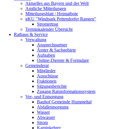
Aktuelles aus Bayern und der Welt
Amtliche Mitteilungen
Mitteilungsblatt / Heimatbote
gKU "Windpark Pettendorfer Rangen"
Stromertrag
Terminkalender Übersicht
Rathaus & Service
Verwaltung
Ansprechpartner
Ämter & Sachgebiete
Aufgaben
Online-Dienste & Formulare
Gemeinderat
Mitglieder
Ausschüsse
Fraktionen
Sitzungsberichte
Zugang Ratsinformationssystem
Ver- und Entsorgung
Bauhof Gemeinde Hummeltal
Abfallentsorgung
Wasser
Abwasser
Strom
Kaminkehrer