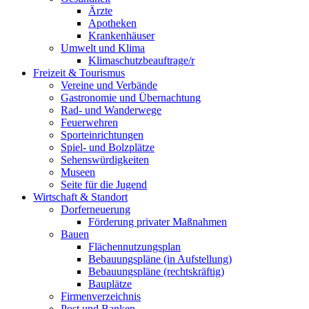
Ärzte
Apotheken
Krankenhäuser
Umwelt und Klima
Klimaschutzbeauftrage/r
Freizeit & Tourismus
Vereine und Verbände
Gastronomie und Übernachtung
Rad- und Wanderwege
Feuerwehren
Sporteinrichtungen
Spiel- und Bolzplätze
Sehenswürdigkeiten
Museen
Seite für die Jugend
Wirtschaft & Standort
Dorferneuerung
Förderung privater Maßnahmen
Bauen
Flächennutzungsplan
Bebauungspläne (in Aufstellung)
Bebauungspläne (rechtskräftig)
Bauplätze
Firmenverzeichnis
Post und Banken