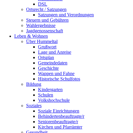
DSL
Ortsrecht / Satzungen
Satzungen und Verordnungen
Steuern und Gebühren
Wahlergebnisse
Jagdgenossenschaft
Leben & Wohnen
Über Hummeltal
Grußwort
Lage und Anreise
Ortsplan
Gemeindedaten
Geschichte
Wappen und Fahne
Historische Schulfotos
Bildung
Kindergarten
Schulen
Volkshochschule
Soziales
Soziale Einrichtungen
Behindertenbeauftragte/r
Seniorenbeauftragte/r
Kirchen und Pfarrämter
Gesundheit