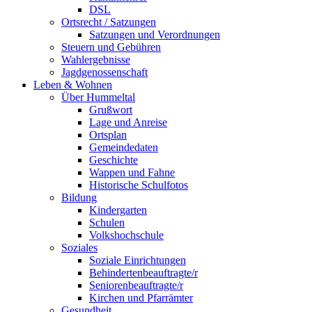
DSL
Ortsrecht / Satzungen
Satzungen und Verordnungen
Steuern und Gebühren
Wahlergebnisse
Jagdgenossenschaft
Leben & Wohnen
Über Hummeltal
Grußwort
Lage und Anreise
Ortsplan
Gemeindedaten
Geschichte
Wappen und Fahne
Historische Schulfotos
Bildung
Kindergarten
Schulen
Volkshochschule
Soziales
Soziale Einrichtungen
Behindertenbeauftragte/r
Seniorenbeauftragte/r
Kirchen und Pfarrämter
Gesundheit