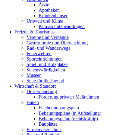
Ärzte
Apotheken
Krankenhäuser
Umwelt und Klima
Klimaschutzbeauftrage/r
Freizeit & Tourismus
Vereine und Verbände
Gastronomie und Übernachtung
Rad- und Wanderwege
Feuerwehren
Sporteinrichtungen
Spiel- und Bolzplätze
Sehenswürdigkeiten
Museen
Seite für die Jugend
Wirtschaft & Standort
Dorferneuerung
Förderung privater Maßnahmen
Bauen
Flächennutzungsplan
Bebauungspläne (in Aufstellung)
Bebauungspläne (rechtskräftig)
Bauplätze
Firmenverzeichnis
Post und Banken