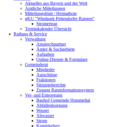
Aktuelles aus Bayern und der Welt
Amtliche Mitteilungen
Mitteilungsblatt / Heimatbote
gKU "Windpark Pettendorfer Rangen"
Stromertrag
Terminkalender Übersicht
Rathaus & Service
Verwaltung
Ansprechpartner
Ämter & Sachgebiete
Aufgaben
Online-Dienste & Formulare
Gemeinderat
Mitglieder
Ausschüsse
Fraktionen
Sitzungsberichte
Zugang Ratsinformationssystem
Ver- und Entsorgung
Bauhof Gemeinde Hummeltal
Abfallentsorgung
Wasser
Abwasser
Strom
Kaminkehrer