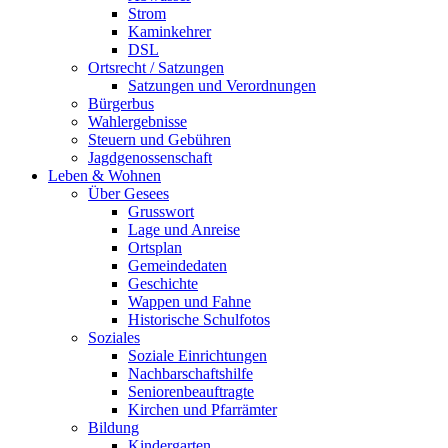
Strom
Kaminkehrer
DSL
Ortsrecht / Satzungen
Satzungen und Verordnungen
Bürgerbus
Wahlergebnisse
Steuern und Gebühren
Jagdgenossenschaft
Leben & Wohnen
Über Gesees
Grusswort
Lage und Anreise
Ortsplan
Gemeindedaten
Geschichte
Wappen und Fahne
Historische Schulfotos
Soziales
Soziale Einrichtungen
Nachbarschaftshilfe
Seniorenbeauftragte
Kirchen und Pfarrämter
Bildung
Kindergarten