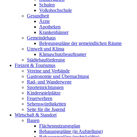
Schulen
Volkshochschule
Gesundheit
Ärzte
Apotheken
Krankenhäuser
Gemeindehaus
Belegungspläne der gemeindlichen Räume
Umwelt und Klima
Klimaschutzbeauftragter
Städtebauförderung
Freizeit & Tourismus
Vereine und Verbände
Gastronomie und Übernachtung
Rad- und Wanderwege
Sporteinrichtungen
Kinderspielplätze
Feuerwehren
Sehenswürdigkeiten
Seite für die Jugend
Wirtschaft & Standort
Bauen
Flächennutzungsplan
Bebauungspläne (in Aufstellung)
Bebauungspläne (rechtskräftig)