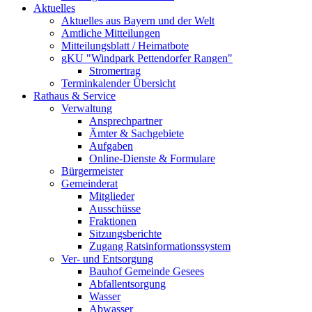
Aktuelles
Aktuelles aus Bayern und der Welt
Amtliche Mitteilungen
Mitteilungsblatt / Heimatbote
gKU "Windpark Pettendorfer Rangen"
Stromertrag
Terminkalender Übersicht
Rathaus & Service
Verwaltung
Ansprechpartner
Ämter & Sachgebiete
Aufgaben
Online-Dienste & Formulare
Bürgermeister
Gemeinderat
Mitglieder
Ausschüsse
Fraktionen
Sitzungsberichte
Zugang Ratsinformationssystem
Ver- und Entsorgung
Bauhof Gemeinde Gesees
Abfallentsorgung
Wasser
Abwasser