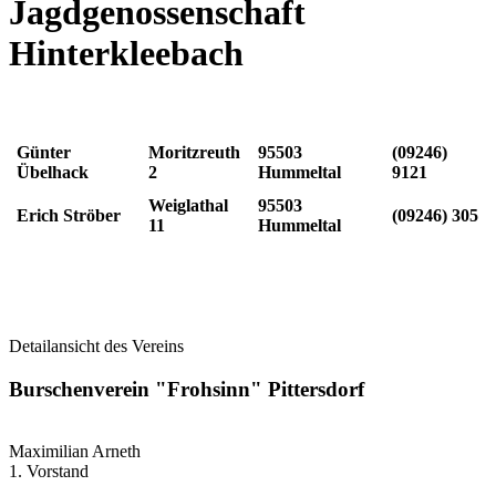
Jagdgenossenschaft
Hinterkleebach
Günter
Moritzreuth
95503
(09246)
Übelhack
2
Hummeltal
9121
Weiglathal
95503
Erich Ströber
(09246) 305
11
Hummeltal
Detailansicht des Vereins
Burschenverein "Frohsinn" Pittersdorf
Maximilian Arneth
1. Vorstand