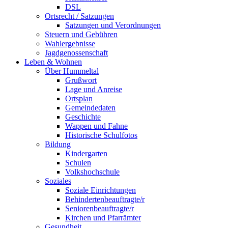
DSL
Ortsrecht / Satzungen
Satzungen und Verordnungen
Steuern und Gebühren
Wahlergebnisse
Jagdgenossenschaft
Leben & Wohnen
Über Hummeltal
Grußwort
Lage und Anreise
Ortsplan
Gemeindedaten
Geschichte
Wappen und Fahne
Historische Schulfotos
Bildung
Kindergarten
Schulen
Volkshochschule
Soziales
Soziale Einrichtungen
Behindertenbeauftragte/r
Seniorenbeauftragte/r
Kirchen und Pfarrämter
Gesundheit