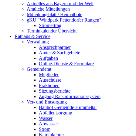
Aktuelles aus Bayern und der Welt
Amtliche Mitteilungen
Mitteilungsblatt / Heimatbote
gKU "Windpark Pettendorfer Rangen"
Stromertrag
Terminkalender Übersicht
Rathaus & Service
Verwaltung
Ansprechpartner
Ämter & Sachgebiete
Aufgaben
Online-Dienste & Formulare
Gemeinderat
Mitglieder
Ausschüsse
Fraktionen
Sitzungsberichte
Zugang Ratsinformationssystem
Ver- und Entsorgung
Bauhof Gemeinde Hummeltal
Abfallentsorgung
Wasser
Abwasser
Strom
Kaminkehrer