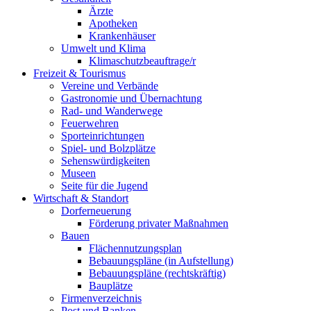
Ärzte
Apotheken
Krankenhäuser
Umwelt und Klima
Klimaschutzbeauftrage/r
Freizeit & Tourismus
Vereine und Verbände
Gastronomie und Übernachtung
Rad- und Wanderwege
Feuerwehren
Sporteinrichtungen
Spiel- und Bolzplätze
Sehenswürdigkeiten
Museen
Seite für die Jugend
Wirtschaft & Standort
Dorferneuerung
Förderung privater Maßnahmen
Bauen
Flächennutzungsplan
Bebauungspläne (in Aufstellung)
Bebauungspläne (rechtskräftig)
Bauplätze
Firmenverzeichnis
Post und Banken