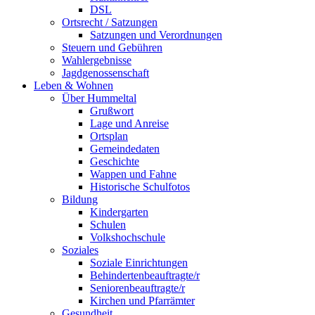
DSL
Ortsrecht / Satzungen
Satzungen und Verordnungen
Steuern und Gebühren
Wahlergebnisse
Jagdgenossenschaft
Leben & Wohnen
Über Hummeltal
Grußwort
Lage und Anreise
Ortsplan
Gemeindedaten
Geschichte
Wappen und Fahne
Historische Schulfotos
Bildung
Kindergarten
Schulen
Volkshochschule
Soziales
Soziale Einrichtungen
Behindertenbeauftragte/r
Seniorenbeauftragte/r
Kirchen und Pfarrämter
Gesundheit