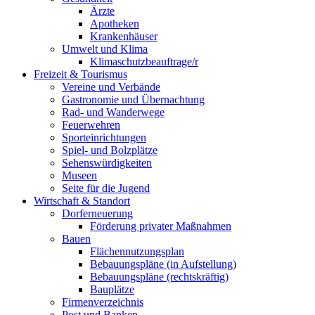
Ärzte
Apotheken
Krankenhäuser
Umwelt und Klima
Klimaschutzbeauftrage/r
Freizeit & Tourismus
Vereine und Verbände
Gastronomie und Übernachtung
Rad- und Wanderwege
Feuerwehren
Sporteinrichtungen
Spiel- und Bolzplätze
Sehenswürdigkeiten
Museen
Seite für die Jugend
Wirtschaft & Standort
Dorferneuerung
Förderung privater Maßnahmen
Bauen
Flächennutzungsplan
Bebauungspläne (in Aufstellung)
Bebauungspläne (rechtskräftig)
Bauplätze
Firmenverzeichnis
Post und Banken