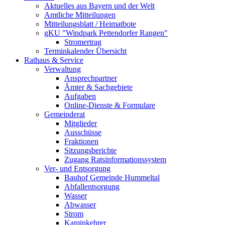
Aktuelles aus Bayern und der Welt
Amtliche Mitteilungen
Mitteilungsblatt / Heimatbote
gKU "Windpark Pettendorfer Rangen"
Stromertrag
Terminkalender Übersicht
Rathaus & Service
Verwaltung
Ansprechpartner
Ämter & Sachgebiete
Aufgaben
Online-Dienste & Formulare
Gemeinderat
Mitglieder
Ausschüsse
Fraktionen
Sitzungsberichte
Zugang Ratsinformationssystem
Ver- und Entsorgung
Bauhof Gemeinde Hummeltal
Abfallentsorgung
Wasser
Abwasser
Strom
Kaminkehrer