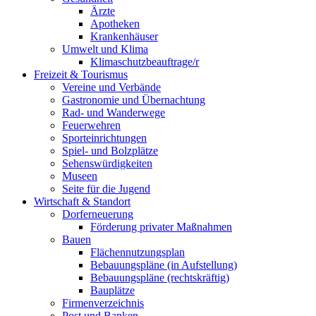
Ärzte
Apotheken
Krankenhäuser
Umwelt und Klima
Klimaschutzbeauftrage/r
Freizeit & Tourismus
Vereine und Verbände
Gastronomie und Übernachtung
Rad- und Wanderwege
Feuerwehren
Sporteinrichtungen
Spiel- und Bolzplätze
Sehenswürdigkeiten
Museen
Seite für die Jugend
Wirtschaft & Standort
Dorferneuerung
Förderung privater Maßnahmen
Bauen
Flächennutzungsplan
Bebauungspläne (in Aufstellung)
Bebauungspläne (rechtskräftig)
Bauplätze
Firmenverzeichnis
Post und Banken