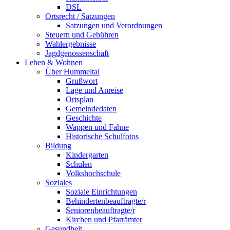
DSL
Ortsrecht / Satzungen
Satzungen und Verordnungen
Steuern und Gebühren
Wahlergebnisse
Jagdgenossenschaft
Leben & Wohnen
Über Hummeltal
Grußwort
Lage und Anreise
Ortsplan
Gemeindedaten
Geschichte
Wappen und Fahne
Historische Schulfotos
Bildung
Kindergarten
Schulen
Volkshochschule
Soziales
Soziale Einrichtungen
Behindertenbeauftragte/r
Seniorenbeauftragte/r
Kirchen und Pfarrämter
Gesundheit