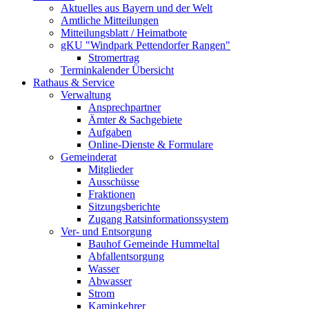
Aktuelles aus Bayern und der Welt
Amtliche Mitteilungen
Mitteilungsblatt / Heimatbote
gKU "Windpark Pettendorfer Rangen"
Stromertrag
Terminkalender Übersicht
Rathaus & Service
Verwaltung
Ansprechpartner
Ämter & Sachgebiete
Aufgaben
Online-Dienste & Formulare
Gemeinderat
Mitglieder
Ausschüsse
Fraktionen
Sitzungsberichte
Zugang Ratsinformationssystem
Ver- und Entsorgung
Bauhof Gemeinde Hummeltal
Abfallentsorgung
Wasser
Abwasser
Strom
Kaminkehrer