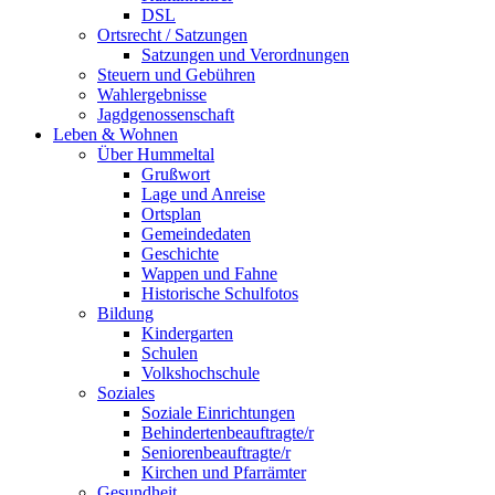
DSL
Ortsrecht / Satzungen
Satzungen und Verordnungen
Steuern und Gebühren
Wahlergebnisse
Jagdgenossenschaft
Leben & Wohnen
Über Hummeltal
Grußwort
Lage und Anreise
Ortsplan
Gemeindedaten
Geschichte
Wappen und Fahne
Historische Schulfotos
Bildung
Kindergarten
Schulen
Volkshochschule
Soziales
Soziale Einrichtungen
Behindertenbeauftragte/r
Seniorenbeauftragte/r
Kirchen und Pfarrämter
Gesundheit