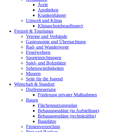
Ärzte
Apotheken
Krankenhäuser
Umwelt und Klima
Klimaschutzbeauftrage/r
Freizeit & Tourismus
Vereine und Verbände
Gastronomie und Übernachtung
Rad- und Wanderwege
Feuerwehren
Sporteinrichtungen
Spiel- und Bolzplätze
Sehenswürdigkeiten
Museen
Seite für die Jugend
Wirtschaft & Standort
Dorferneuerung
Förderung privater Maßnahmen
Bauen
Flächennutzungsplan
Bebauungspläne (in Aufstellung)
Bebauungspläne (rechtskräftig)
Bauplätze
Firmenverzeichnis
Post und Banken