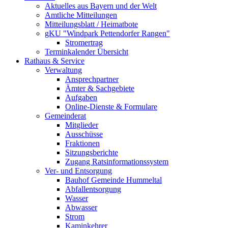
Aktuelles aus Bayern und der Welt
Amtliche Mitteilungen
Mitteilungsblatt / Heimatbote
gKU "Windpark Pettendorfer Rangen"
Stromertrag
Terminkalender Übersicht
Rathaus & Service
Verwaltung
Ansprechpartner
Ämter & Sachgebiete
Aufgaben
Online-Dienste & Formulare
Gemeinderat
Mitglieder
Ausschüsse
Fraktionen
Sitzungsberichte
Zugang Ratsinformationssystem
Ver- und Entsorgung
Bauhof Gemeinde Hummeltal
Abfallentsorgung
Wasser
Abwasser
Strom
Kaminkehrer