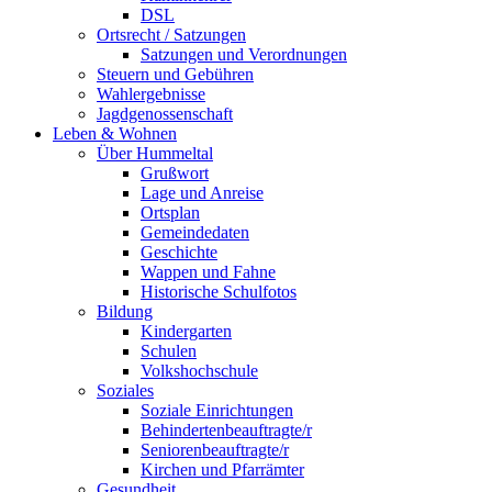
DSL
Ortsrecht / Satzungen
Satzungen und Verordnungen
Steuern und Gebühren
Wahlergebnisse
Jagdgenossenschaft
Leben & Wohnen
Über Hummeltal
Grußwort
Lage und Anreise
Ortsplan
Gemeindedaten
Geschichte
Wappen und Fahne
Historische Schulfotos
Bildung
Kindergarten
Schulen
Volkshochschule
Soziales
Soziale Einrichtungen
Behindertenbeauftragte/r
Seniorenbeauftragte/r
Kirchen und Pfarrämter
Gesundheit