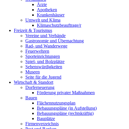
Ärzte
Apotheken
Krankenhäuser
Umwelt und Klima
Klimaschutzbeauftrage/r
Freizeit & Tourismus
Vereine und Verbände
Gastronomie und Übernachtung
Rad- und Wanderwege
Feuerwehren
Sporteinrichtungen
Spiel- und Bolzplätze
Sehenswürdigkeiten
Museen
Seite für die Jugend
Wirtschaft & Standort
Dorferneuerung
Förderung privater Maßnahmen
Bauen
Flächennutzungsplan
Bebauungspläne (in Aufstellung)
Bebauungspläne (rechtskräftig)
Bauplätze
Firmenverzeichnis
Post und Banken