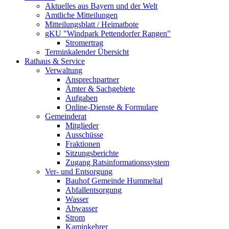
Aktuelles aus Bayern und der Welt
Amtliche Mitteilungen
Mitteilungsblatt / Heimatbote
gKU "Windpark Pettendorfer Rangen"
Stromertrag
Terminkalender Übersicht
Rathaus & Service
Verwaltung
Ansprechpartner
Ämter & Sachgebiete
Aufgaben
Online-Dienste & Formulare
Gemeinderat
Mitglieder
Ausschüsse
Fraktionen
Sitzungsberichte
Zugang Ratsinformationssystem
Ver- und Entsorgung
Bauhof Gemeinde Hummeltal
Abfallentsorgung
Wasser
Abwasser
Strom
Kaminkehrer