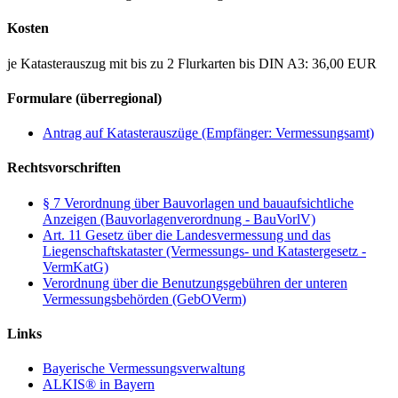
Kosten
je Katasterauszug mit bis zu 2 Flurkarten bis DIN A3: 36,00 EUR
Formulare (überregional)
Antrag auf Katasterauszüge (Empfänger: Vermessungsamt)
Rechtsvorschriften
§ 7 Verordnung über Bauvorlagen und bauaufsichtliche
Anzeigen (Bauvorlagenverordnung - BauVorlV)
Art. 11 Gesetz über die Landesvermessung und das
Liegenschaftskataster (Vermessungs- und Katastergesetz -
VermKatG)
Verordnung über die Benutzungsgebühren der unteren
Vermessungsbehörden (GebOVerm)
Links
Bayerische Vermessungsverwaltung
ALKIS® in Bayern