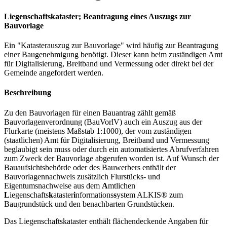
Liegenschaftskataster; Beantragung eines Auszugs zur
Bauvorlage
Ein "Katasterauszug zur Bauvorlage" wird häufig zur Beantragung
einer Baugenehmigung benötigt. Dieser kann beim zuständigen Amt
für Digitalisierung, Breitband und Vermessung oder direkt bei der
Gemeinde angefordert werden.
Beschreibung
Zu den Bauvorlagen für einen Bauantrag zählt gemäß
Bauvorlagenverordnung (BauVorlV) auch ein Auszug aus der
Flurkarte (meistens Maßstab 1:1000), der vom zuständigen
(staatlichen) Amt für Digitalisierung, Breitband und Vermessung
beglaubigt sein muss oder durch ein automatisiertes Abrufverfahren
zum Zweck der Bauvorlage abgerufen worden ist. Auf Wunsch der
Bauaufsichtsbehörde oder des Bauwerbers enthält der
Bauvorlagennachweis zusätzlich Flurstücks- und
Eigentumsnachweise aus dem
A
mtlichen
L
iegenschafts
k
ataster
i
nformations
s
ystem ALKIS® zum
Baugrundstück und den benachbarten Grundstücken.
Das Liegenschaftskataster enthält flächendeckende Angaben für