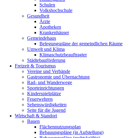
Schulen
Volkshochschule
Gesundheit
Ärzte
Apotheken
Krankenhäuser
Gemeindehaus
Belegungspläne der gemeindlichen Räume
Umwelt und Klima
Klimaschutzbeauftragter
Städtebauförderung
Freizeit & Tourismus
Vereine und Verbände
Gastronomie und Übernachtung
Rad- und Wanderwege
Sporteinrichtungen
Kinderspielplätze
Feuerwehren
Sehenswürdigkeiten
Seite für die Jugend
Wirtschaft & Standort
Bauen
Flächennutzungsplan
Bebauungspläne (in Aufstellung)
Bebauungspläne (rechtskräftig)