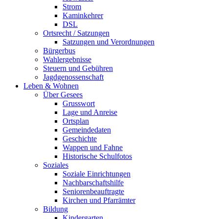
Strom
Kaminkehrer
DSL
Ortsrecht / Satzungen
Satzungen und Verordnungen
Bürgerbus
Wahlergebnisse
Steuern und Gebühren
Jagdgenossenschaft
Leben & Wohnen
Über Gesees
Grusswort
Lage und Anreise
Ortsplan
Gemeindedaten
Geschichte
Wappen und Fahne
Historische Schulfotos
Soziales
Soziale Einrichtungen
Nachbarschaftshilfe
Seniorenbeauftragte
Kirchen und Pfarrämter
Bildung
Kindergarten