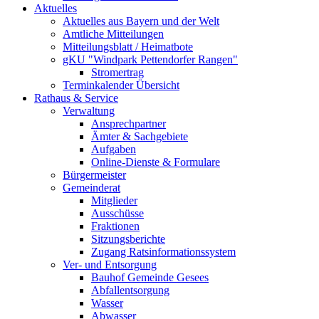
Aktuelles
Aktuelles aus Bayern und der Welt
Amtliche Mitteilungen
Mitteilungsblatt / Heimatbote
gKU "Windpark Pettendorfer Rangen"
Stromertrag
Terminkalender Übersicht
Rathaus & Service
Verwaltung
Ansprechpartner
Ämter & Sachgebiete
Aufgaben
Online-Dienste & Formulare
Bürgermeister
Gemeinderat
Mitglieder
Ausschüsse
Fraktionen
Sitzungsberichte
Zugang Ratsinformationssystem
Ver- und Entsorgung
Bauhof Gemeinde Gesees
Abfallentsorgung
Wasser
Abwasser