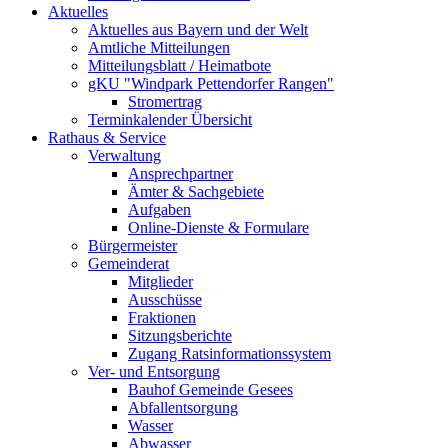
Aktuelles
Aktuelles aus Bayern und der Welt
Amtliche Mitteilungen
Mitteilungsblatt / Heimatbote
gKU "Windpark Pettendorfer Rangen"
Stromertrag
Terminkalender Übersicht
Rathaus & Service
Verwaltung
Ansprechpartner
Ämter & Sachgebiete
Aufgaben
Online-Dienste & Formulare
Bürgermeister
Gemeinderat
Mitglieder
Ausschüsse
Fraktionen
Sitzungsberichte
Zugang Ratsinformationssystem
Ver- und Entsorgung
Bauhof Gemeinde Gesees
Abfallentsorgung
Wasser
Abwasser