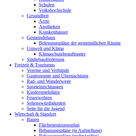
Schulen
Volkshochschule
Gesundheit
Ärzte
Apotheken
Krankenhäuser
Gemeindehaus
Belegungspläne der gemeindlichen Räume
Umwelt und Klima
Klimaschutzbeauftragter
Städtebauförderung
Freizeit & Tourismus
Vereine und Verbände
Gastronomie und Übernachtung
Rad- und Wanderwege
Sporteinrichtungen
Kinderspielplätze
Feuerwehren
Sehenswürdigkeiten
Seite für die Jugend
Wirtschaft & Standort
Bauen
Flächennutzungsplan
Bebauungspläne (in Aufstellung)
Bebauungspläne (rechtskräftig)