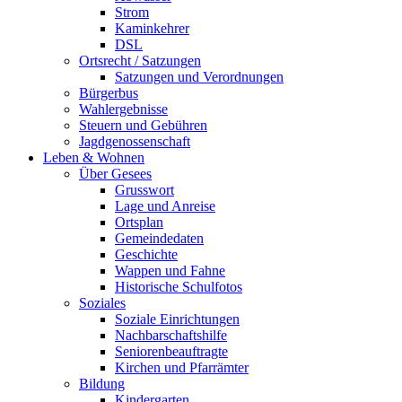
Strom
Kaminkehrer
DSL
Ortsrecht / Satzungen
Satzungen und Verordnungen
Bürgerbus
Wahlergebnisse
Steuern und Gebühren
Jagdgenossenschaft
Leben & Wohnen
Über Gesees
Grusswort
Lage und Anreise
Ortsplan
Gemeindedaten
Geschichte
Wappen und Fahne
Historische Schulfotos
Soziales
Soziale Einrichtungen
Nachbarschaftshilfe
Seniorenbeauftragte
Kirchen und Pfarrämter
Bildung
Kindergarten