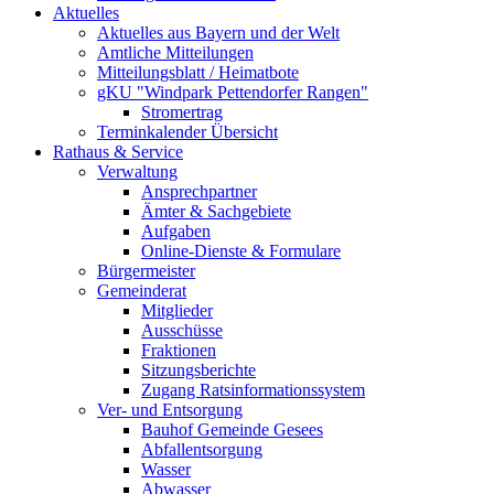
Aktuelles
Aktuelles aus Bayern und der Welt
Amtliche Mitteilungen
Mitteilungsblatt / Heimatbote
gKU "Windpark Pettendorfer Rangen"
Stromertrag
Terminkalender Übersicht
Rathaus & Service
Verwaltung
Ansprechpartner
Ämter & Sachgebiete
Aufgaben
Online-Dienste & Formulare
Bürgermeister
Gemeinderat
Mitglieder
Ausschüsse
Fraktionen
Sitzungsberichte
Zugang Ratsinformationssystem
Ver- und Entsorgung
Bauhof Gemeinde Gesees
Abfallentsorgung
Wasser
Abwasser