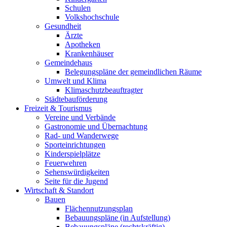
Schulen
Volkshochschule
Gesundheit
Ärzte
Apotheken
Krankenhäuser
Gemeindehaus
Belegungspläne der gemeindlichen Räume
Umwelt und Klima
Klimaschutzbeauftragter
Städtebauförderung
Freizeit & Tourismus
Vereine und Verbände
Gastronomie und Übernachtung
Rad- und Wanderwege
Sporteinrichtungen
Kinderspielplätze
Feuerwehren
Sehenswürdigkeiten
Seite für die Jugend
Wirtschaft & Standort
Bauen
Flächennutzungsplan
Bebauungspläne (in Aufstellung)
Bebauungspläne (rechtskräftig)