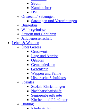
Strom
Kaminkehrer
DSL
Ortsrecht / Satzungen
Satzungen und Verordnungen
Bürgerbus
Wahlergebnisse
Steuern und Gebühren
Jagdgenossenschaft
Leben & Wohnen
Über Gesees
Grusswort
Lage und Anreise
Ortsplan
Gemeindedaten
Geschichte
Wappen und Fahne
Historische Schulfotos
Soziales
Soziale Einrichtungen
Nachbarschaftshilfe
Seniorenbeauftragte
Kirchen und Pfarrämter
Bildung
Kindergarten