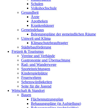
Schulen
Volkshochschule
Gesundheit
Ärzte
Apotheken
Krankenhäuser
Gemeindehaus
Belegungspläne der gemeindlichen Räume
Umwelt und Klima
Klimaschutzbeauftragter
Städtebauförderung
Freizeit & Tourismus
Vereine und Verbände
Gastronomie und Übernachtung
Rad- und Wanderwege
Sporteinrichtungen
Kinderspielplätze
Feuerwehren
Sehenswürdigkeiten
Seite für die Jugend
Wirtschaft & Standort
Bauen
Flächennutzungsplan
Bebauungspläne (in Aufstellung)
Bebauungspläne (rechtskräftig)