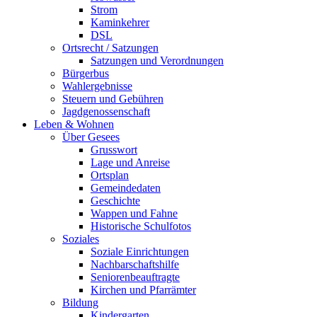
Strom
Kaminkehrer
DSL
Ortsrecht / Satzungen
Satzungen und Verordnungen
Bürgerbus
Wahlergebnisse
Steuern und Gebühren
Jagdgenossenschaft
Leben & Wohnen
Über Gesees
Grusswort
Lage und Anreise
Ortsplan
Gemeindedaten
Geschichte
Wappen und Fahne
Historische Schulfotos
Soziales
Soziale Einrichtungen
Nachbarschaftshilfe
Seniorenbeauftragte
Kirchen und Pfarrämter
Bildung
Kindergarten