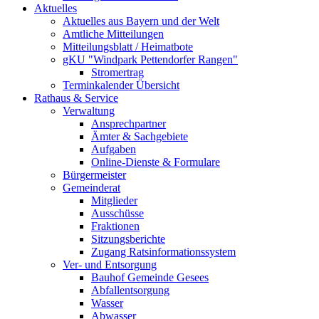
Aktuelles
Aktuelles aus Bayern und der Welt
Amtliche Mitteilungen
Mitteilungsblatt / Heimatbote
gKU "Windpark Pettendorfer Rangen"
Stromertrag
Terminkalender Übersicht
Rathaus & Service
Verwaltung
Ansprechpartner
Ämter & Sachgebiete
Aufgaben
Online-Dienste & Formulare
Bürgermeister
Gemeinderat
Mitglieder
Ausschüsse
Fraktionen
Sitzungsberichte
Zugang Ratsinformationssystem
Ver- und Entsorgung
Bauhof Gemeinde Gesees
Abfallentsorgung
Wasser
Abwasser