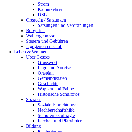
Strom
Kaminkehrer
DSL
Ortsrecht / Satzungen
Satzungen und Verordnungen
Bürgerbus
Wahlergebnisse
Steuern und Gebühren
Jagdgenossenschaft
Leben & Wohnen
Über Gesees
Grusswort
Lage und Anreise
Ortsplan
Gemeindedaten
Geschichte
Wappen und Fahne
Historische Schulfotos
Soziales
Soziale Einrichtungen
Nachbarschaftshilfe
Seniorenbeauftragte
Kirchen und Pfarrämter
Bildung
Kindergarten