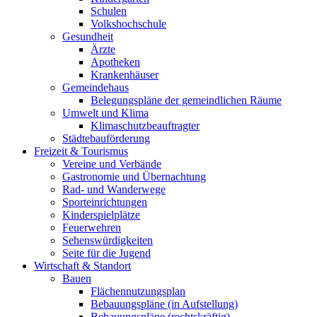
Schulen
Volkshochschule
Gesundheit
Ärzte
Apotheken
Krankenhäuser
Gemeindehaus
Belegungspläne der gemeindlichen Räume
Umwelt und Klima
Klimaschutzbeauftragter
Städtebauförderung
Freizeit & Tourismus
Vereine und Verbände
Gastronomie und Übernachtung
Rad- und Wanderwege
Sporteinrichtungen
Kinderspielplätze
Feuerwehren
Sehenswürdigkeiten
Seite für die Jugend
Wirtschaft & Standort
Bauen
Flächennutzungsplan
Bebauungspläne (in Aufstellung)
Bebauungspläne (rechtskräftig)