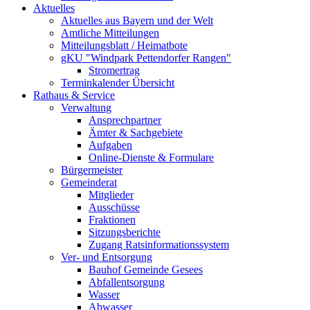
Aktuelles
Aktuelles aus Bayern und der Welt
Amtliche Mitteilungen
Mitteilungsblatt / Heimatbote
gKU "Windpark Pettendorfer Rangen"
Stromertrag
Terminkalender Übersicht
Rathaus & Service
Verwaltung
Ansprechpartner
Ämter & Sachgebiete
Aufgaben
Online-Dienste & Formulare
Bürgermeister
Gemeinderat
Mitglieder
Ausschüsse
Fraktionen
Sitzungsberichte
Zugang Ratsinformationssystem
Ver- und Entsorgung
Bauhof Gemeinde Gesees
Abfallentsorgung
Wasser
Abwasser