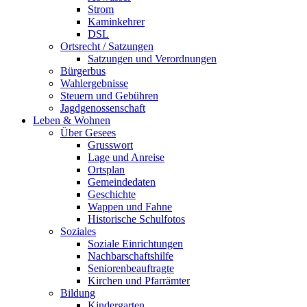
Strom
Kaminkehrer
DSL
Ortsrecht / Satzungen
Satzungen und Verordnungen
Bürgerbus
Wahlergebnisse
Steuern und Gebühren
Jagdgenossenschaft
Leben & Wohnen
Über Gesees
Grusswort
Lage und Anreise
Ortsplan
Gemeindedaten
Geschichte
Wappen und Fahne
Historische Schulfotos
Soziales
Soziale Einrichtungen
Nachbarschaftshilfe
Seniorenbeauftragte
Kirchen und Pfarrämter
Bildung
Kindergarten