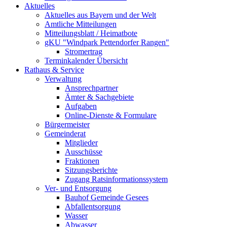
Aktuelles
Aktuelles aus Bayern und der Welt
Amtliche Mitteilungen
Mitteilungsblatt / Heimatbote
gKU "Windpark Pettendorfer Rangen"
Stromertrag
Terminkalender Übersicht
Rathaus & Service
Verwaltung
Ansprechpartner
Ämter & Sachgebiete
Aufgaben
Online-Dienste & Formulare
Bürgermeister
Gemeinderat
Mitglieder
Ausschüsse
Fraktionen
Sitzungsberichte
Zugang Ratsinformationssystem
Ver- und Entsorgung
Bauhof Gemeinde Gesees
Abfallentsorgung
Wasser
Abwasser