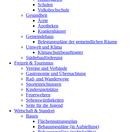
Schulen
Volkshochschule
Gesundheit
Ärzte
Apotheken
Krankenhäuser
Gemeindehaus
Belegungspläne der gemeindlichen Räume
Umwelt und Klima
Klimaschutzbeauftragter
Städtebauförderung
Freizeit & Tourismus
Vereine und Verbände
Gastronomie und Übernachtung
Rad- und Wanderwege
Sporteinrichtungen
Kinderspielplätze
Feuerwehren
Sehenswürdigkeiten
Seite für die Jugend
Wirtschaft & Standort
Bauen
Flächennutzungsplan
Bebauungspläne (in Aufstellung)
Bebauungspläne (rechtskräftig)