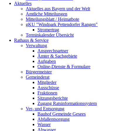
Aktuelles
Aktuelles aus Bayern und der Welt
Amtliche Mitteilungen
Mitteilungsblatt / Heimatbote
gKU "Windpark Pettendorfer Rangen"
Stromertrag
Terminkalender Übersicht
Rathaus & Service
Verwaltung
Ansprechpartner
Ämter & Sachgebiete
Aufgaben
Online-Dienste & Formulare
Bürgermeister
Gemeinderat
Mitglieder
Ausschüsse
Fraktionen
Sitzungsberichte
Zugang Ratsinformationssystem
Ver- und Entsorgung
Bauhof Gemeinde Gesees
Abfallentsorgung
Wasser
Abwasser