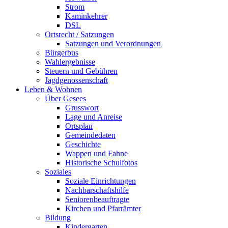
Strom
Kaminkehrer
DSL
Ortsrecht / Satzungen
Satzungen und Verordnungen
Bürgerbus
Wahlergebnisse
Steuern und Gebühren
Jagdgenossenschaft
Leben & Wohnen
Über Gesees
Grusswort
Lage und Anreise
Ortsplan
Gemeindedaten
Geschichte
Wappen und Fahne
Historische Schulfotos
Soziales
Soziale Einrichtungen
Nachbarschaftshilfe
Seniorenbeauftragte
Kirchen und Pfarrämter
Bildung
Kindergarten