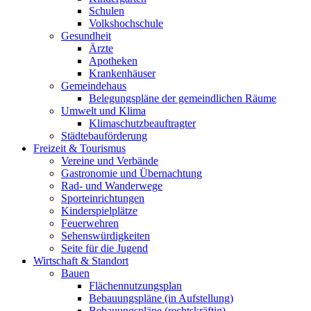
Schulen
Volkshochschule
Gesundheit
Ärzte
Apotheken
Krankenhäuser
Gemeindehaus
Belegungspläne der gemeindlichen Räume
Umwelt und Klima
Klimaschutzbeauftragter
Städtebauförderung
Freizeit & Tourismus
Vereine und Verbände
Gastronomie und Übernachtung
Rad- und Wanderwege
Sporteinrichtungen
Kinderspielplätze
Feuerwehren
Sehenswürdigkeiten
Seite für die Jugend
Wirtschaft & Standort
Bauen
Flächennutzungsplan
Bebauungspläne (in Aufstellung)
Bebauungspläne (rechtskräftig)