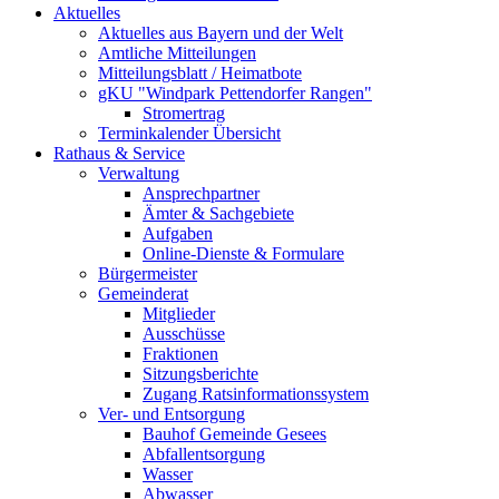
Aktuelles
Aktuelles aus Bayern und der Welt
Amtliche Mitteilungen
Mitteilungsblatt / Heimatbote
gKU "Windpark Pettendorfer Rangen"
Stromertrag
Terminkalender Übersicht
Rathaus & Service
Verwaltung
Ansprechpartner
Ämter & Sachgebiete
Aufgaben
Online-Dienste & Formulare
Bürgermeister
Gemeinderat
Mitglieder
Ausschüsse
Fraktionen
Sitzungsberichte
Zugang Ratsinformationssystem
Ver- und Entsorgung
Bauhof Gemeinde Gesees
Abfallentsorgung
Wasser
Abwasser