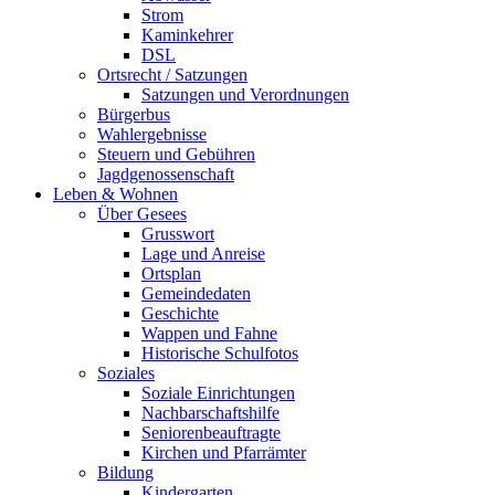
Strom
Kaminkehrer
DSL
Ortsrecht / Satzungen
Satzungen und Verordnungen
Bürgerbus
Wahlergebnisse
Steuern und Gebühren
Jagdgenossenschaft
Leben & Wohnen
Über Gesees
Grusswort
Lage und Anreise
Ortsplan
Gemeindedaten
Geschichte
Wappen und Fahne
Historische Schulfotos
Soziales
Soziale Einrichtungen
Nachbarschaftshilfe
Seniorenbeauftragte
Kirchen und Pfarrämter
Bildung
Kindergarten