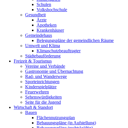
Schulen
Volkshochschule
Gesundheit
Ärzte
Apotheken
Krankenhäuser
Gemeindehaus
Belegungspläne der gemeindlichen Räume
Umwelt und Klima
Klimaschutzbeauftragter
Städtebauförderung
Freizeit & Tourismus
Vereine und Verbände
Gastronomie und Übernachtung
Rad- und Wanderwege
Sporteinrichtungen
Kinderspielplätze
Feuerwehren
Sehenswürdigkeiten
Seite für die Jugend
Wirtschaft & Standort
Bauen
Flächennutzungsplan
Bebauungspläne (in Aufstellung)
Bebauungspläne (rechtskräftig)