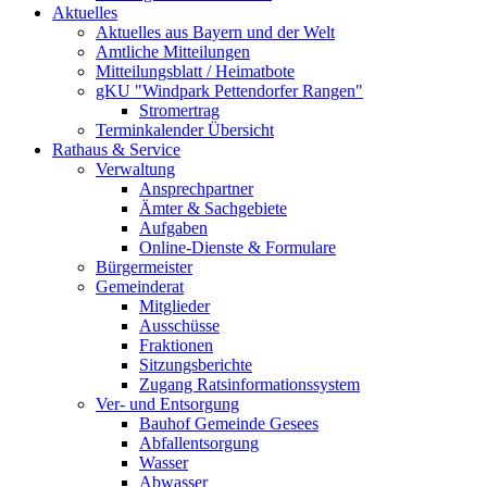
Aktuelles
Aktuelles aus Bayern und der Welt
Amtliche Mitteilungen
Mitteilungsblatt / Heimatbote
gKU "Windpark Pettendorfer Rangen"
Stromertrag
Terminkalender Übersicht
Rathaus & Service
Verwaltung
Ansprechpartner
Ämter & Sachgebiete
Aufgaben
Online-Dienste & Formulare
Bürgermeister
Gemeinderat
Mitglieder
Ausschüsse
Fraktionen
Sitzungsberichte
Zugang Ratsinformationssystem
Ver- und Entsorgung
Bauhof Gemeinde Gesees
Abfallentsorgung
Wasser
Abwasser