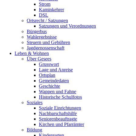
Strom
Kaminkehrer
DSL
Ortsrecht / Satzungen
Satzungen und Verordnungen
Bürgerbus
Wahlergebnisse
Steuern und Gebühren
Jagdgenossenschaft
Leben & Wohnen
Über Gesees
Grusswort
Lage und Anreise
Ortsplan
Gemeindedaten
Geschichte
Wappen und Fahne
Historische Schulfotos
Soziales
Soziale Einrichtungen
Nachbarschaftshilfe
Seniorenbeauftragte
Kirchen und Pfarrämter
Bildung
Kindergarten