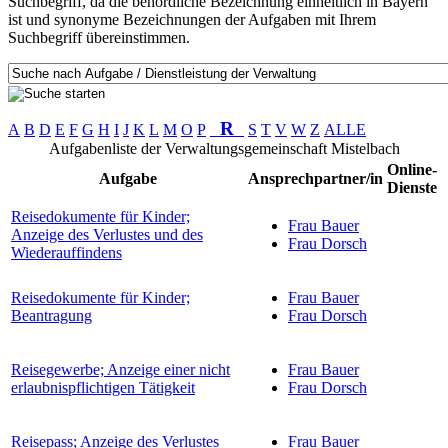
Suchbegriff, da die behördliche Bezeichnung einheitlich in Bayern
ist und synonyme Bezeichnungen der Aufgaben mit Ihrem
Suchbegriff übereinstimmen.
R
A
B
D
E
F
G
H
I
J
K
L
M
O
P
S
T
V
W
Z
ALLE
Aufgabenliste der Verwaltungsgemeinschaft Mistelbach
Online-
Aufgabe
Ansprechpartner/in
Dienste
Reisedokumente für Kinder;
Frau Bauer
Anzeige des Verlustes und des
Frau Dorsch
Wiederauffindens
Reisedokumente für Kinder;
Frau Bauer
Beantragung
Frau Dorsch
Reisegewerbe; Anzeige einer nicht
Frau Bauer
erlaubnispflichtigen Tätigkeit
Frau Dorsch
Reisepass; Anzeige des Verlustes
Frau Bauer