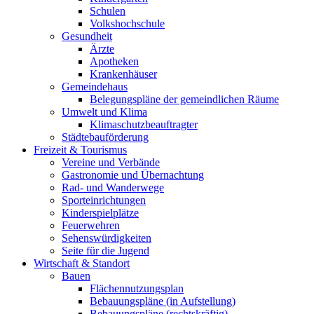
Schulen
Volkshochschule
Gesundheit
Ärzte
Apotheken
Krankenhäuser
Gemeindehaus
Belegungspläne der gemeindlichen Räume
Umwelt und Klima
Klimaschutzbeauftragter
Städtebauförderung
Freizeit & Tourismus
Vereine und Verbände
Gastronomie und Übernachtung
Rad- und Wanderwege
Sporteinrichtungen
Kinderspielplätze
Feuerwehren
Sehenswürdigkeiten
Seite für die Jugend
Wirtschaft & Standort
Bauen
Flächennutzungsplan
Bebauungspläne (in Aufstellung)
Bebauungspläne (rechtskräftig)