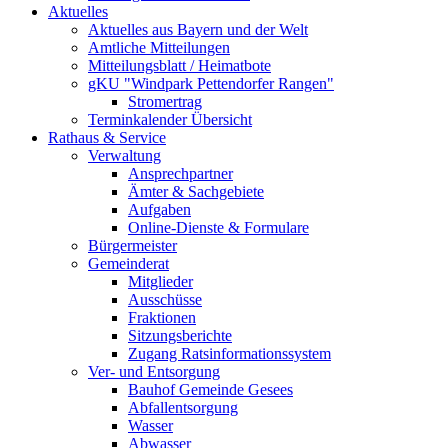
Aktuelles
Aktuelles aus Bayern und der Welt
Amtliche Mitteilungen
Mitteilungsblatt / Heimatbote
gKU "Windpark Pettendorfer Rangen"
Stromertrag
Terminkalender Übersicht
Rathaus & Service
Verwaltung
Ansprechpartner
Ämter & Sachgebiete
Aufgaben
Online-Dienste & Formulare
Bürgermeister
Gemeinderat
Mitglieder
Ausschüsse
Fraktionen
Sitzungsberichte
Zugang Ratsinformationssystem
Ver- und Entsorgung
Bauhof Gemeinde Gesees
Abfallentsorgung
Wasser
Abwasser