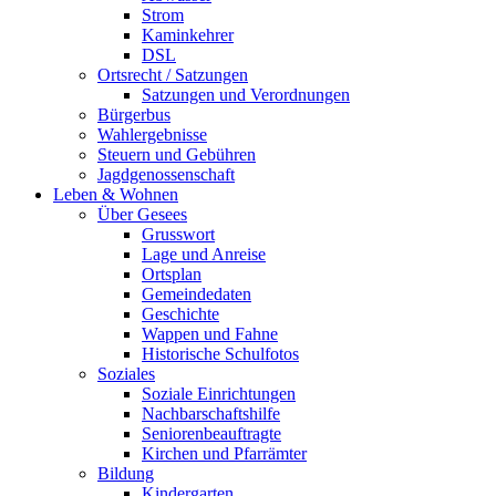
Strom
Kaminkehrer
DSL
Ortsrecht / Satzungen
Satzungen und Verordnungen
Bürgerbus
Wahlergebnisse
Steuern und Gebühren
Jagdgenossenschaft
Leben & Wohnen
Über Gesees
Grusswort
Lage und Anreise
Ortsplan
Gemeindedaten
Geschichte
Wappen und Fahne
Historische Schulfotos
Soziales
Soziale Einrichtungen
Nachbarschaftshilfe
Seniorenbeauftragte
Kirchen und Pfarrämter
Bildung
Kindergarten