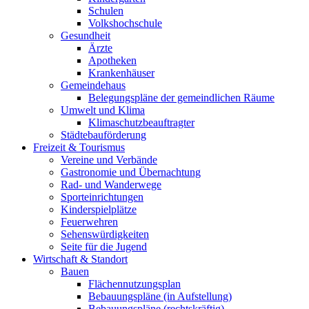
Schulen
Volkshochschule
Gesundheit
Ärzte
Apotheken
Krankenhäuser
Gemeindehaus
Belegungspläne der gemeindlichen Räume
Umwelt und Klima
Klimaschutzbeauftragter
Städtebauförderung
Freizeit & Tourismus
Vereine und Verbände
Gastronomie und Übernachtung
Rad- und Wanderwege
Sporteinrichtungen
Kinderspielplätze
Feuerwehren
Sehenswürdigkeiten
Seite für die Jugend
Wirtschaft & Standort
Bauen
Flächennutzungsplan
Bebauungspläne (in Aufstellung)
Bebauungspläne (rechtskräftig)