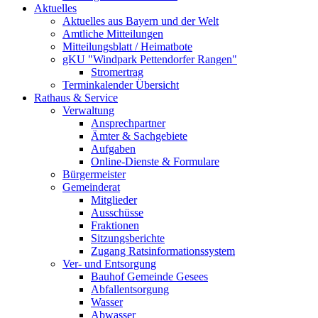
Aktuelles
Aktuelles aus Bayern und der Welt
Amtliche Mitteilungen
Mitteilungsblatt / Heimatbote
gKU "Windpark Pettendorfer Rangen"
Stromertrag
Terminkalender Übersicht
Rathaus & Service
Verwaltung
Ansprechpartner
Ämter & Sachgebiete
Aufgaben
Online-Dienste & Formulare
Bürgermeister
Gemeinderat
Mitglieder
Ausschüsse
Fraktionen
Sitzungsberichte
Zugang Ratsinformationssystem
Ver- und Entsorgung
Bauhof Gemeinde Gesees
Abfallentsorgung
Wasser
Abwasser