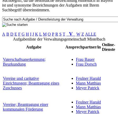
Suchbegriff, da die behördliche Bezeichnung einheitlich in Bayern
ist und synonyme Bezeichnungen der Aufgaben mit Ihrem
Suchbegriff übereinstimmen.
V
A
B
D
E
F
G
H
I
J
K
L
M
O
P
R
S
T
W
Z
ALLE
Aufgabenliste der Verwaltungsgemeinschaft Mistelbach
Online-
Aufgabe
Ansprechpartner/in
Dienste
Vaterschaftsanerkennung;
Frau Bauer
Beurkundung
Frau Dorsch
Vereine und caritative
Feulner Harald
Einrichtungen; Beantragung eines
Mann Matthias
Zuschusses
Meyer Patrick
Feulner Harald
Vereine; Beantragung einer
Mann Matthias
kommunalen Förderung
Meyer Patrick