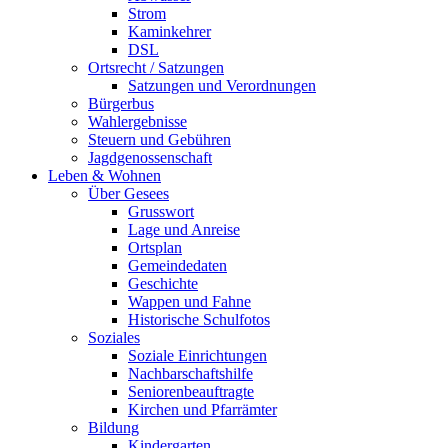
Strom
Kaminkehrer
DSL
Ortsrecht / Satzungen
Satzungen und Verordnungen
Bürgerbus
Wahlergebnisse
Steuern und Gebühren
Jagdgenossenschaft
Leben & Wohnen
Über Gesees
Grusswort
Lage und Anreise
Ortsplan
Gemeindedaten
Geschichte
Wappen und Fahne
Historische Schulfotos
Soziales
Soziale Einrichtungen
Nachbarschaftshilfe
Seniorenbeauftragte
Kirchen und Pfarrämter
Bildung
Kindergarten