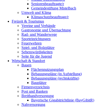
Seniorenbeauftragte/r
Gemeindestiftung Mistelbach
Umwelt und Klima
Klimaschutzbeauftrage/r
Freizeit & Tourismus
Vereine und Verbände
Gastronomie und Übernachtung
Rad- und Wanderwege
Sporteinrichtungen
Feuerwehren
Spiel- und Bolzplätze
Sehenswürdigkeiten
Seite für die Jugend
Wirtschaft & Standort
Bauen
Flächennutzungsplan
Bebauungspläne (in Aufstellung)
Bebauungspläne (rechtskräftig)
Bauplätze
Firmenverzeichnis
Post und Banken
Breitbandversorgung
Bayerische Gigabitrichtlinie (BayGibitR)
Nahversorgung