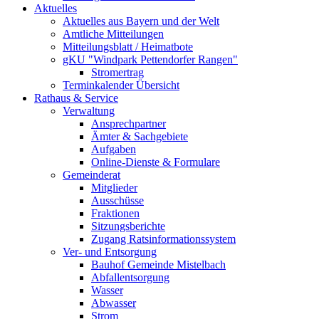
Aktuelles
Aktuelles aus Bayern und der Welt
Amtliche Mitteilungen
Mitteilungsblatt / Heimatbote
gKU "Windpark Pettendorfer Rangen"
Stromertrag
Terminkalender Übersicht
Rathaus & Service
Verwaltung
Ansprechpartner
Ämter & Sachgebiete
Aufgaben
Online-Dienste & Formulare
Gemeinderat
Mitglieder
Ausschüsse
Fraktionen
Sitzungsberichte
Zugang Ratsinformationssystem
Ver- und Entsorgung
Bauhof Gemeinde Mistelbach
Abfallentsorgung
Wasser
Abwasser
Strom