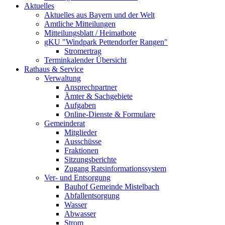
Aktuelles
Aktuelles aus Bayern und der Welt
Amtliche Mitteilungen
Mitteilungsblatt / Heimatbote
gKU "Windpark Pettendorfer Rangen"
Stromertrag
Terminkalender Übersicht
Rathaus & Service
Verwaltung
Ansprechpartner
Ämter & Sachgebiete
Aufgaben
Online-Dienste & Formulare
Gemeinderat
Mitglieder
Ausschüsse
Fraktionen
Sitzungsberichte
Zugang Ratsinformationssystem
Ver- und Entsorgung
Bauhof Gemeinde Mistelbach
Abfallentsorgung
Wasser
Abwasser
Strom