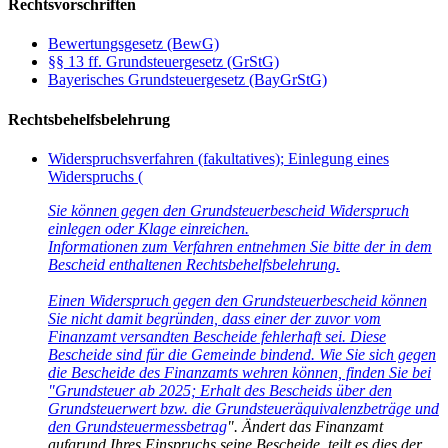
Rechtsvorschriften
Bewertungsgesetz (BewG)
§§ 13 ff. Grundsteuergesetz (GrStG)
Bayerisches Grundsteuergesetz (BayGrStG)
Rechtsbehelfsbelehrung
Widerspruchsverfahren (fakultatives); Einlegung eines
Widerspruchs (
Sie können gegen den Grundsteuerbescheid Widerspruch
einlegen oder Klage einreichen.
Informationen zum Verfahren entnehmen Sie bitte der in dem
Bescheid enthaltenen Rechtsbehelfsbelehrung.
Einen Widerspruch gegen den Grundsteuerbescheid können
Sie nicht damit begründen, dass einer der zuvor vom
Finanzamt versandten Bescheide fehlerhaft sei. Diese
Bescheide sind für die Gemeinde bindend. Wie Sie sich gegen
die Bescheide des Finanzamts wehren können, finden Sie bei
"
Grundsteuer ab 2025; Erhalt des Bescheids über den
Grundsteuerwert bzw. die Grundsteueräquivalenzbeträge und
den Grundsteuermessbetrag
". Ändert das Finanzamt
aufgrund Ihres Einspruchs seine Bescheide, teilt es dies der