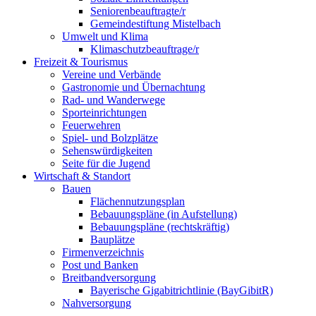
Seniorenbeauftragte/r
Gemeindestiftung Mistelbach
Umwelt und Klima
Klimaschutzbeauftrage/r
Freizeit & Tourismus
Vereine und Verbände
Gastronomie und Übernachtung
Rad- und Wanderwege
Sporteinrichtungen
Feuerwehren
Spiel- und Bolzplätze
Sehenswürdigkeiten
Seite für die Jugend
Wirtschaft & Standort
Bauen
Flächennutzungsplan
Bebauungspläne (in Aufstellung)
Bebauungspläne (rechtskräftig)
Bauplätze
Firmenverzeichnis
Post und Banken
Breitbandversorgung
Bayerische Gigabitrichtlinie (BayGibitR)
Nahversorgung