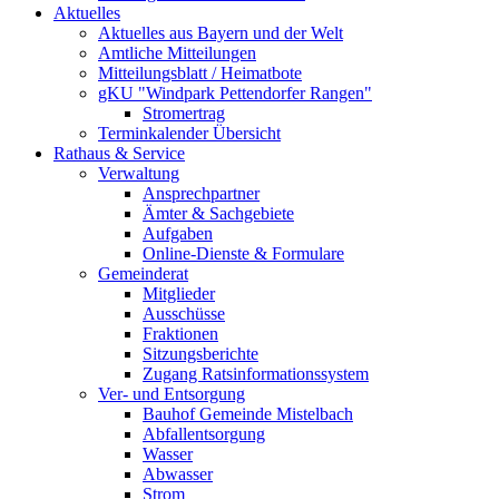
Aktuelles
Aktuelles aus Bayern und der Welt
Amtliche Mitteilungen
Mitteilungsblatt / Heimatbote
gKU "Windpark Pettendorfer Rangen"
Stromertrag
Terminkalender Übersicht
Rathaus & Service
Verwaltung
Ansprechpartner
Ämter & Sachgebiete
Aufgaben
Online-Dienste & Formulare
Gemeinderat
Mitglieder
Ausschüsse
Fraktionen
Sitzungsberichte
Zugang Ratsinformationssystem
Ver- und Entsorgung
Bauhof Gemeinde Mistelbach
Abfallentsorgung
Wasser
Abwasser
Strom