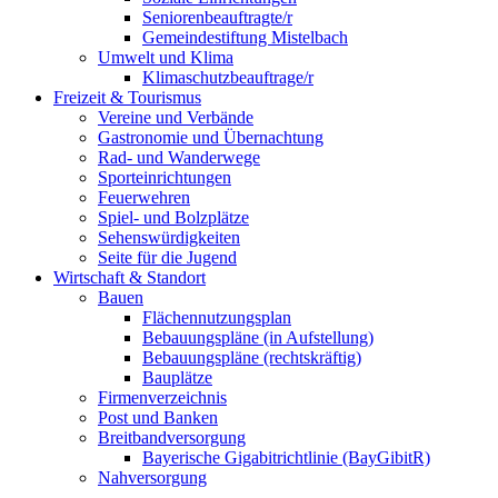
Seniorenbeauftragte/r
Gemeindestiftung Mistelbach
Umwelt und Klima
Klimaschutzbeauftrage/r
Freizeit & Tourismus
Vereine und Verbände
Gastronomie und Übernachtung
Rad- und Wanderwege
Sporteinrichtungen
Feuerwehren
Spiel- und Bolzplätze
Sehenswürdigkeiten
Seite für die Jugend
Wirtschaft & Standort
Bauen
Flächennutzungsplan
Bebauungspläne (in Aufstellung)
Bebauungspläne (rechtskräftig)
Bauplätze
Firmenverzeichnis
Post und Banken
Breitbandversorgung
Bayerische Gigabitrichtlinie (BayGibitR)
Nahversorgung