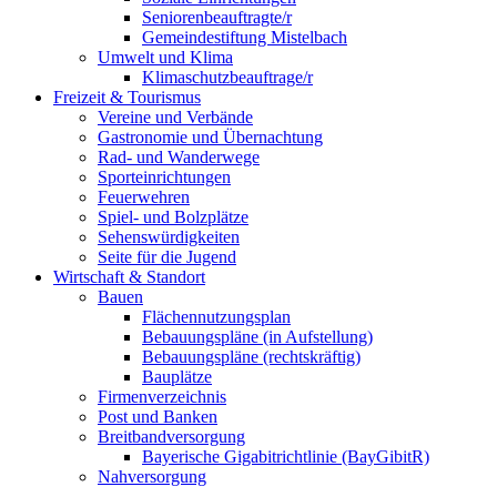
Seniorenbeauftragte/r
Gemeindestiftung Mistelbach
Umwelt und Klima
Klimaschutzbeauftrage/r
Freizeit & Tourismus
Vereine und Verbände
Gastronomie und Übernachtung
Rad- und Wanderwege
Sporteinrichtungen
Feuerwehren
Spiel- und Bolzplätze
Sehenswürdigkeiten
Seite für die Jugend
Wirtschaft & Standort
Bauen
Flächennutzungsplan
Bebauungspläne (in Aufstellung)
Bebauungspläne (rechtskräftig)
Bauplätze
Firmenverzeichnis
Post und Banken
Breitbandversorgung
Bayerische Gigabitrichtlinie (BayGibitR)
Nahversorgung