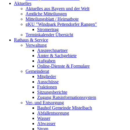
Aktuelles
Aktuelles aus Bayern und der Welt
Amtliche Mitteilungen
Mitteilungsblatt / Heimatbote
gKU "Windpark Pettendorfer Rangen"
Stromertrag
Terminkalender Übersicht
Rathaus & Service
Verwaltung
Ansprechpartner
Ämter & Sachgebiete
Aufgaben
Online-Dienste & Formulare
Gemeinderat
Mitglieder
Ausschüsse
Fraktionen
Sitzungsberichte
Zugang Ratsinformationssystem
Ver- und Entsorgung
Bauhof Gemeinde Mistelbach
Abfallentsorgung
Wasser
Abwasser
Strom