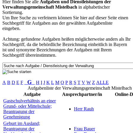
Hier finden Sie alle
Aufgaben und Dienstleistungen der
Verwaltungsgemeinschaft Mistelbach
in alphabetischer
Sortierung.
Um Ihre Suche zu verfeinern können Sie hier auf dieser Seite einen
Suchbegriff für Aufgaben aus der gewählten Aufgabenliste
eingeben.
Achtung: gefundene Aufgaben heißen möglicherweise anders als Ihr
Suchbegriff, da die behördliche Bezeichnung einheitlich in Bayern
ist und synonyme Bezeichnungen der Aufgaben mit Ihrem
Suchbegriff übereinstimmen.
G
A
B
D
E
F
H
I
J
K
L
M
O
P
R
S
T
V
W
Z
ALLE
Aufgabenliste der Verwaltungsgemeinschaft Mistelbach
Aufgabe
Ansprechpartner/in
Online-D
Gastschulverhältnis an einer
Grund- oder Mittelschule;
Herr Rauh
Beantragung der
Genehmigung
Geburt im Ausland;
Beantragung der
Frau Bauer