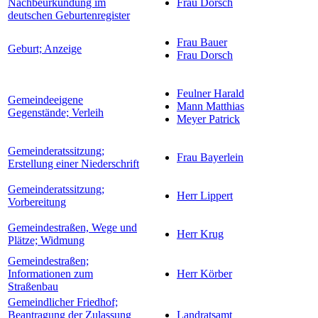
Nachbeurkundung im
Frau Dorsch
deutschen Geburtenregister
Frau Bauer
Geburt; Anzeige
Frau Dorsch
Feulner Harald
Gemeindeeigene
Mann Matthias
Gegenstände; Verleih
Meyer Patrick
Gemeinderatssitzung;
Frau Bayerlein
Erstellung einer Niederschrift
Gemeinderatssitzung;
Herr Lippert
Vorbereitung
Gemeindestraßen, Wege und
Herr Krug
Plätze; Widmung
Gemeindestraßen;
Informationen zum
Herr Körber
Straßenbau
Gemeindlicher Friedhof;
Beantragung der Zulassung
Landratsamt