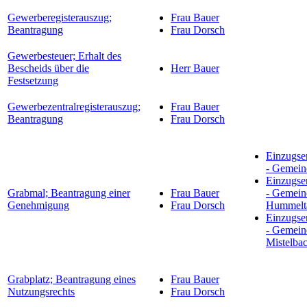
Gewerberegisterauszug;
Frau Bauer
Beantragung
Frau Dorsch
Gewerbesteuer; Erhalt des
Bescheids über die
Herr Bauer
Festsetzung
Gewerbezentralregisterauszug;
Frau Bauer
Beantragung
Frau Dorsch
Einzugse
- Gemein
Einzugse
Grabmal; Beantragung einer
Frau Bauer
- Gemein
Genehmigung
Frau Dorsch
Hummelt
Einzugse
- Gemein
Mistelba
Grabplatz; Beantragung eines
Frau Bauer
Nutzungsrechts
Frau Dorsch