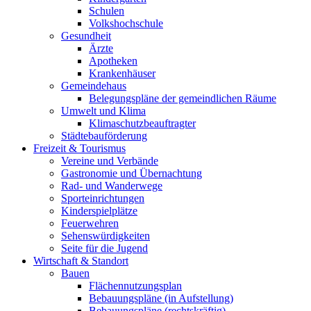
Schulen
Volkshochschule
Gesundheit
Ärzte
Apotheken
Krankenhäuser
Gemeindehaus
Belegungspläne der gemeindlichen Räume
Umwelt und Klima
Klimaschutzbeauftragter
Städtebauförderung
Freizeit & Tourismus
Vereine und Verbände
Gastronomie und Übernachtung
Rad- und Wanderwege
Sporteinrichtungen
Kinderspielplätze
Feuerwehren
Sehenswürdigkeiten
Seite für die Jugend
Wirtschaft & Standort
Bauen
Flächennutzungsplan
Bebauungspläne (in Aufstellung)
Bebauungspläne (rechtskräftig)