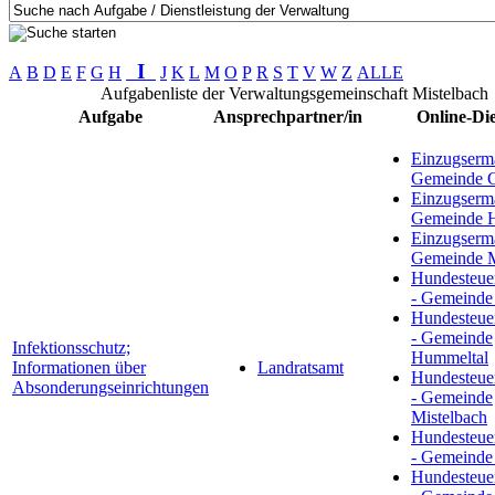
I
A
B
D
E
F
G
H
J
K
L
M
O
P
R
S
T
V
W
Z
ALLE
Aufgabenliste der Verwaltungsgemeinschaft Mistelbach
Aufgabe
Ansprechpartner/in
Online-Di
Einzugserm
Gemeinde G
Einzugserm
Gemeinde 
Einzugserm
Gemeinde M
Hundesteue
- Gemeinde
Hundesteue
- Gemeinde
Infektionsschutz;
Hummeltal
Informationen über
Landratsamt
Hundesteue
Absonderungseinrichtungen
- Gemeinde
Mistelbach
Hundesteue
- Gemeinde
Hundesteue