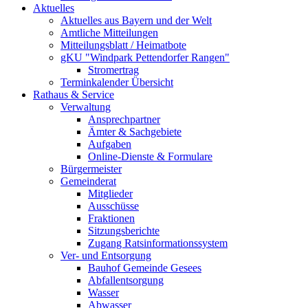
Aktuelles
Aktuelles aus Bayern und der Welt
Amtliche Mitteilungen
Mitteilungsblatt / Heimatbote
gKU "Windpark Pettendorfer Rangen"
Stromertrag
Terminkalender Übersicht
Rathaus & Service
Verwaltung
Ansprechpartner
Ämter & Sachgebiete
Aufgaben
Online-Dienste & Formulare
Bürgermeister
Gemeinderat
Mitglieder
Ausschüsse
Fraktionen
Sitzungsberichte
Zugang Ratsinformationssystem
Ver- und Entsorgung
Bauhof Gemeinde Gesees
Abfallentsorgung
Wasser
Abwasser