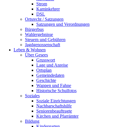
Strom
Kaminkehrer
DSL
Ortsrecht / Satzungen
Satzungen und Verordnungen
Bürgerbus
Wahlergebnisse
Steuern und Gebühren
Jagdgenossenschaft
Leben & Wohnen
Über Gesees
Grusswort
Lage und Anreise
Ortsplan
Gemeindedaten
Geschichte
Wappen und Fahne
Historische Schulfotos
Soziales
Soziale Einrichtungen
Nachbarschaftshilfe
Seniorenbeauftragte
Kirchen und Pfarrämter
Bildung
Kindergarten