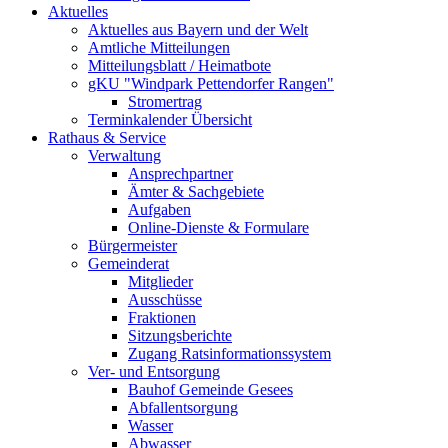
Aktuelles
Aktuelles aus Bayern und der Welt
Amtliche Mitteilungen
Mitteilungsblatt / Heimatbote
gKU "Windpark Pettendorfer Rangen"
Stromertrag
Terminkalender Übersicht
Rathaus & Service
Verwaltung
Ansprechpartner
Ämter & Sachgebiete
Aufgaben
Online-Dienste & Formulare
Bürgermeister
Gemeinderat
Mitglieder
Ausschüsse
Fraktionen
Sitzungsberichte
Zugang Ratsinformationssystem
Ver- und Entsorgung
Bauhof Gemeinde Gesees
Abfallentsorgung
Wasser
Abwasser