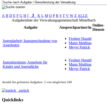
J
A
B
D
E
F
G
H
I
K
L
M
O
P
R
S
T
V
W
Z
ALLE
Aufgabenliste der Verwaltungsgemeinschaft Mistelbach
Online-
Aufgabe
Ansprechpartner/in
Dienste
Feulner Harald
Jugendarbeit; Inanspruchnahme von
Mann Matthias
Angeboten
Meyer Patrick
Feulner Harald
Jugendzentrum; Angebote für
Mann Matthias
Kinder und Jugendliche
Meyer Patrick
Anzahl der gelisteten Aufgaben: 2 von möglichen 246
zurück
Quicklinks