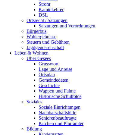
Strom
Kaminkehrer
DSL
Ortsrecht / Satzungen
Satzungen und Verordnungen
Bürgerbus
Wahlergebnisse
Steuern und Gebühren
Jagdgenossenschaft
Leben & Wohnen
Über Gesees
Grusswort
Lage und Anreise
Ortsplan
Gemeindedaten
Geschichte
Wappen und Fahne
Historische Schulfotos
Soziales
Soziale Einrichtungen
Nachbarschaftshilfe
Seniorenbeauftragte
Kirchen und Pfarrämter
Bildung
Kindergarten