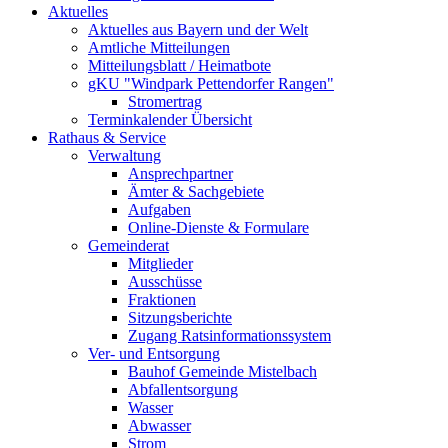
Aktuelles
Aktuelles aus Bayern und der Welt
Amtliche Mitteilungen
Mitteilungsblatt / Heimatbote
gKU "Windpark Pettendorfer Rangen"
Stromertrag
Terminkalender Übersicht
Rathaus & Service
Verwaltung
Ansprechpartner
Ämter & Sachgebiete
Aufgaben
Online-Dienste & Formulare
Gemeinderat
Mitglieder
Ausschüsse
Fraktionen
Sitzungsberichte
Zugang Ratsinformationssystem
Ver- und Entsorgung
Bauhof Gemeinde Mistelbach
Abfallentsorgung
Wasser
Abwasser
Strom