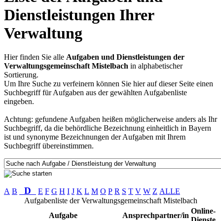
Dienstleistungen Ihrer
Verwaltung
Hier finden Sie alle
Aufgaben und Dienstleistungen der
Verwaltungsgemeinschaft Mistelbach
in alphabetischer
Sortierung.
Um Ihre Suche zu verfeinern können Sie hier auf dieser Seite einen
Suchbegriff für Aufgaben aus der gewählten Aufgabenliste
eingeben.
Achtung: gefundene Aufgaben heißen möglicherweise anders als Ihr
Suchbegriff, da die behördliche Bezeichnung einheitlich in Bayern
ist und synonyme Bezeichnungen der Aufgaben mit Ihrem
Suchbegriff übereinstimmen.
D
A
B
E
F
G
H
I
J
K
L
M
O
P
R
S
T
V
W
Z
ALLE
Aufgabenliste der Verwaltungsgemeinschaft Mistelbach
Online-
Aufgabe
Ansprechpartner/in
Dienste