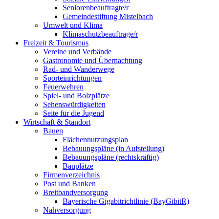
Seniorenbeauftragte/r
Gemeindestiftung Mistelbach
Umwelt und Klima
Klimaschutzbeauftrage/r
Freizeit & Tourismus
Vereine und Verbände
Gastronomie und Übernachtung
Rad- und Wanderwege
Sporteinrichtungen
Feuerwehren
Spiel- und Bolzplätze
Sehenswürdigkeiten
Seite für die Jugend
Wirtschaft & Standort
Bauen
Flächennutzungsplan
Bebauungspläne (in Aufstellung)
Bebauungspläne (rechtskräftig)
Bauplätze
Firmenverzeichnis
Post und Banken
Breitbandversorgung
Bayerische Gigabitrichtlinie (BayGibitR)
Nahversorgung