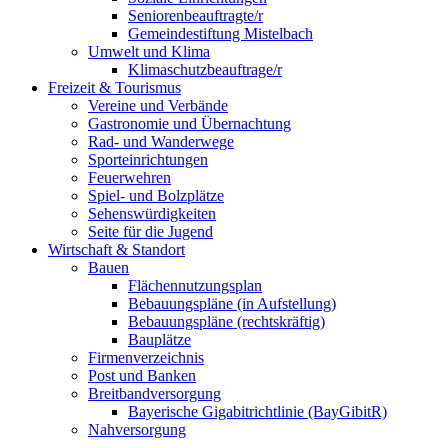
Seniorenbeauftragte/r
Gemeindestiftung Mistelbach
Umwelt und Klima
Klimaschutzbeauftrage/r
Freizeit & Tourismus
Vereine und Verbände
Gastronomie und Übernachtung
Rad- und Wanderwege
Sporteinrichtungen
Feuerwehren
Spiel- und Bolzplätze
Sehenswürdigkeiten
Seite für die Jugend
Wirtschaft & Standort
Bauen
Flächennutzungsplan
Bebauungspläne (in Aufstellung)
Bebauungspläne (rechtskräftig)
Bauplätze
Firmenverzeichnis
Post und Banken
Breitbandversorgung
Bayerische Gigabitrichtlinie (BayGibitR)
Nahversorgung