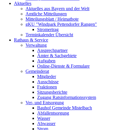
Aktuelles
Aktuelles aus Bayern und der Welt
Amtliche Mitteilungen
Mitteilungsblatt / Heimatbote
gKU "Windpark Pettendorfer Rangen"
Stromertrag
Terminkalender Übersicht
Rathaus & Service
Verwaltung
Ansprechpartner
Ämter & Sachgebiete
Aufgaben
Online-Dienste & Formulare
Gemeinderat
Mitglieder
Ausschüsse
Fraktionen
Sitzungsberichte
Zugang Ratsinformationssystem
Ver- und Entsorgung
Bauhof Gemeinde Mistelbach
Abfallentsorgung
Wasser
Abwasser
Strom