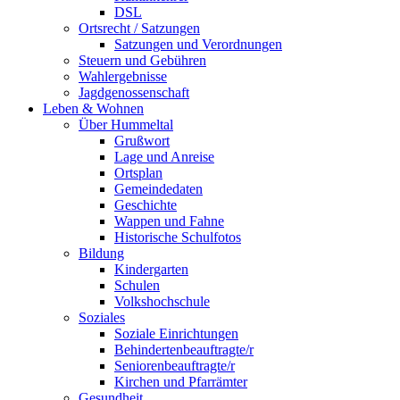
DSL
Ortsrecht / Satzungen
Satzungen und Verordnungen
Steuern und Gebühren
Wahlergebnisse
Jagdgenossenschaft
Leben & Wohnen
Über Hummeltal
Grußwort
Lage und Anreise
Ortsplan
Gemeindedaten
Geschichte
Wappen und Fahne
Historische Schulfotos
Bildung
Kindergarten
Schulen
Volkshochschule
Soziales
Soziale Einrichtungen
Behindertenbeauftragte/r
Seniorenbeauftragte/r
Kirchen und Pfarrämter
Gesundheit