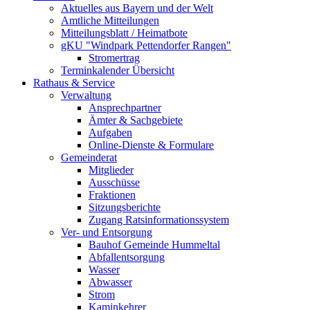
Aktuelles aus Bayern und der Welt
Amtliche Mitteilungen
Mitteilungsblatt / Heimatbote
gKU "Windpark Pettendorfer Rangen"
Stromertrag
Terminkalender Übersicht
Rathaus & Service
Verwaltung
Ansprechpartner
Ämter & Sachgebiete
Aufgaben
Online-Dienste & Formulare
Gemeinderat
Mitglieder
Ausschüsse
Fraktionen
Sitzungsberichte
Zugang Ratsinformationssystem
Ver- und Entsorgung
Bauhof Gemeinde Hummeltal
Abfallentsorgung
Wasser
Abwasser
Strom
Kaminkehrer