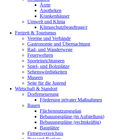
Ärzte
Apotheken
Krankenhäuser
Umwelt und Klima
Klimaschutzbeauftrage/r
Freizeit & Tourismus
Vereine und Verbände
Gastronomie und Übernachtung
Rad- und Wanderwege
Feuerwehren
Sporteinrichtungen
Spiel- und Bolzplätze
Sehenswürdigkeiten
Museen
Seite für die Jugend
Wirtschaft & Standort
Dorferneuerung
Förderung privater Maßnahmen
Bauen
Flächennutzungsplan
Bebauungspläne (in Aufstellung)
Bebauungspläne (rechtskräftig)
Bauplätze
Firmenverzeichnis
Post und Banken