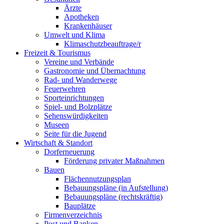
Ärzte
Apotheken
Krankenhäuser
Umwelt und Klima
Klimaschutzbeauftrage/r
Freizeit & Tourismus
Vereine und Verbände
Gastronomie und Übernachtung
Rad- und Wanderwege
Feuerwehren
Sporteinrichtungen
Spiel- und Bolzplätze
Sehenswürdigkeiten
Museen
Seite für die Jugend
Wirtschaft & Standort
Dorferneuerung
Förderung privater Maßnahmen
Bauen
Flächennutzungsplan
Bebauungspläne (in Aufstellung)
Bebauungspläne (rechtskräftig)
Bauplätze
Firmenverzeichnis
Post und Banken