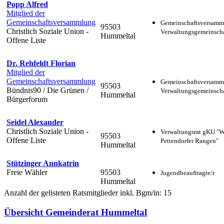
Popp Alfred
Mitglied der
Gemeinschaftsversammlung
Gemeinschaftsversamm
95503
Christlich Soziale Union -
Verwaltungsgemeinscha
Hummeltal
Offene Liste
Dr. Rehfeldt Florian
Mitglied der
Gemeinschaftsversammlung
Gemeinschaftsversamm
95503
Bündnis90 / Die Grünen /
Verwaltungsgemeinscha
Hummeltal
Bürgerforum
Seidel Alexander
Christlich Soziale Union -
Verwaltungsrat gKU "
95503
Offene Liste
Pettendorfer Rangen"
Hummeltal
Stützinger Annkatrin
Freie Wähler
95503
Jugendbeauftragte/r
Hummeltal
Anzahl der gelisteten Ratsmitglieder inkl. Bgm/in: 15
Übersicht Gemeinderat Hummeltal