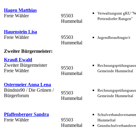
Hagen Matthias
Verwaltungsrat gKU "
Freie Wähler
95503
Pettendorfer Rangen"
Hummeltal
Hauenstein Lisa
Freie Wähler
95503
Jugendbeauftragte/r
Hummeltal
Zweiter Bürgermeister:
Krauß Ewald
Zweiter Bürgermeister
Rechnungsprüfungsaus
95503
Freie Wähler
Gemeinde Hummeltal
Hummeltal
Ostermeier Anna Lena
Bündnis90 / Die Grünen /
Rechnungsprüfungsaus
95503
Bürgerforum
Gemeinde Hummeltal
Hummeltal
Pfaffenberger Sandra
Schulverbandsversam
Freie Wähler
95503
Hummeltal
Hummeltal
Grundschulverbandsv