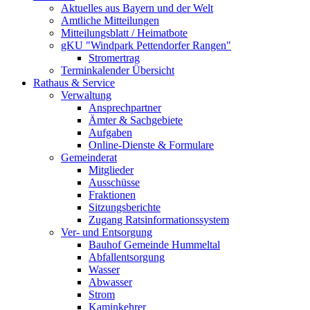
Aktuelles aus Bayern und der Welt
Amtliche Mitteilungen
Mitteilungsblatt / Heimatbote
gKU "Windpark Pettendorfer Rangen"
Stromertrag
Terminkalender Übersicht
Rathaus & Service
Verwaltung
Ansprechpartner
Ämter & Sachgebiete
Aufgaben
Online-Dienste & Formulare
Gemeinderat
Mitglieder
Ausschüsse
Fraktionen
Sitzungsberichte
Zugang Ratsinformationssystem
Ver- und Entsorgung
Bauhof Gemeinde Hummeltal
Abfallentsorgung
Wasser
Abwasser
Strom
Kaminkehrer