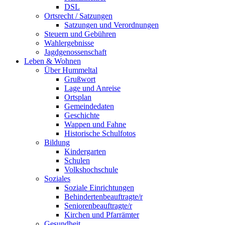
DSL
Ortsrecht / Satzungen
Satzungen und Verordnungen
Steuern und Gebühren
Wahlergebnisse
Jagdgenossenschaft
Leben & Wohnen
Über Hummeltal
Grußwort
Lage und Anreise
Ortsplan
Gemeindedaten
Geschichte
Wappen und Fahne
Historische Schulfotos
Bildung
Kindergarten
Schulen
Volkshochschule
Soziales
Soziale Einrichtungen
Behindertenbeauftragte/r
Seniorenbeauftragte/r
Kirchen und Pfarrämter
Gesundheit