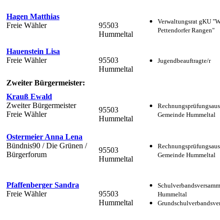
Hagen Matthias
Verwaltungsrat gKU "
Freie Wähler
95503
Pettendorfer Rangen"
Hummeltal
Hauenstein Lisa
Freie Wähler
95503
Jugendbeauftragte/r
Hummeltal
Zweiter Bürgermeister:
Krauß Ewald
Zweiter Bürgermeister
Rechnungsprüfungsaus
95503
Freie Wähler
Gemeinde Hummeltal
Hummeltal
Ostermeier Anna Lena
Bündnis90 / Die Grünen /
Rechnungsprüfungsaus
95503
Bürgerforum
Gemeinde Hummeltal
Hummeltal
Pfaffenberger Sandra
Schulverbandsversam
Freie Wähler
95503
Hummeltal
Hummeltal
Grundschulverbandsv