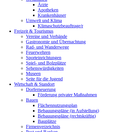
Ärzte
Apotheken
Krankenhäuser
Umwelt und Klima
Klimaschutzbeauftrage/r
Freizeit & Tourismus
Vereine und Verbände
Gastronomie und Übernachtung
Rad- und Wanderwege
Feuerwehren
Sporteinrichtungen
Spiel- und Bolzplätze
Sehenswürdigkeiten
Museen
Seite für die Jugend
Wirtschaft & Standort
Dorferneuerung
Förderung privater Maßnahmen
Bauen
Flächennutzungsplan
Bebauungspläne (in Aufstellung)
Bebauungspläne (rechtskräftig)
Bauplätze
Firmenverzeichnis
Post und Banken