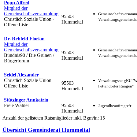
Popp Alfred
Mitglied der
Gemeinschaftsversammlung
Gemeinschaftsversamm
95503
Christlich Soziale Union -
Verwaltungsgemeinscha
Hummeltal
Offene Liste
Dr. Rehfeld Florian
Mitglied der
Gemeinschaftsversammlung
Gemeinschaftsversamm
95503
Bündnis90 / Die Grünen /
Verwaltungsgemeinscha
Hummeltal
Bürgerforum
Seidel Alexander
Christlich Soziale Union -
Verwaltungsrat gKU "
95503
Offene Liste
Pettendorfer Rangen"
Hummeltal
Stützinger Annkatrin
Freie Wähler
95503
Jugendbeauftragte/r
Hummeltal
Anzahl der gelisteten Ratsmitglieder inkl. Bgm/in: 15
Übersicht Gemeinderat Hummeltal