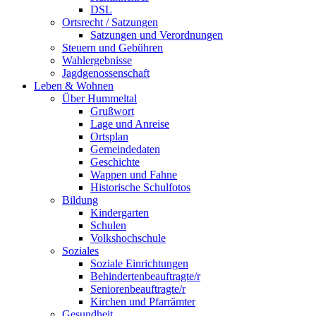
DSL
Ortsrecht / Satzungen
Satzungen und Verordnungen
Steuern und Gebühren
Wahlergebnisse
Jagdgenossenschaft
Leben & Wohnen
Über Hummeltal
Grußwort
Lage und Anreise
Ortsplan
Gemeindedaten
Geschichte
Wappen und Fahne
Historische Schulfotos
Bildung
Kindergarten
Schulen
Volkshochschule
Soziales
Soziale Einrichtungen
Behindertenbeauftragte/r
Seniorenbeauftragte/r
Kirchen und Pfarrämter
Gesundheit