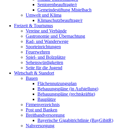
Seniorenbeauftragte/r
Gemeindestiftung Mistelbach
Umwelt und Klima
Klimaschutzbeauftrage/r
Freizeit & Tourismus
Vereine und Verbände
Gastronomie und Übernachtung
Rad- und Wanderwege
Sporteinrichtungen
Feuerwehren
Spiel- und Bolzplätze
Sehenswürdigkeiten
Seite für die Jugend
Wirtschaft & Standort
Bauen
Flächennutzungsplan
Bebauungspläne (in Aufstellung)
Bebauungspläne (rechtskräftig)
Bauplätze
Firmenverzeichnis
Post und Banken
Breitbandversorgung
Bayerische Gigabitrichtlinie (BayGibitR)
Nahversorgung