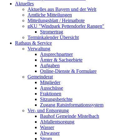
Aktuelles
Aktuelles aus Bayern und der Welt
Amtliche Mitteilungen
Mitteilungsblatt / Heimatbote
gKU "Windpark Pettendorfer Rangen"
Stromertrag
Terminkalender Übersicht
Rathaus & Service
Verwaltung
Ansprechpartner
Ämter & Sachgebiete
Aufgaben
Online-Dienste & Formulare
Gemeinderat
Mitglieder
Ausschüsse
Fraktionen
Sitzungsberichte
Zugang Ratsinformationssystem
Ver- und Entsorgung
Bauhof Gemeinde Mistelbach
Abfallentsorgung
Wasser
Abwasser
Strom