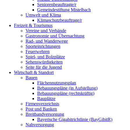
Seniorenbeauftragte/r
Gemeindestiftung Mistelbach
Umwelt und Klima
Klimaschutzbeauftrage/r
Freizeit & Tourismus
Vereine und Verbände
Gastronomie und Übernachtung
Rad- und Wanderwege
Sporteinrichtungen
Feuerwehren
Spiel- und Bolzplätze
Sehenswürdigkeiten
Seite für die Jugend
Wirtschaft & Standort
Bauen
Flächennutzungsplan
Bebauungspläne (in Aufstellung)
Bebauungspläne (rechtskräftig)
Bauplätze
Firmenverzeichnis
Post und Banken
Breitbandversorgung
Bayerische Gigabitrichtlinie (BayGibitR)
Nahversorgung