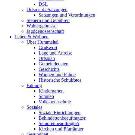
DSL
Ortsrecht / Satzungen
Satzungen und Verordnungen
Steuern und Gebühren
Wahlergebnisse
Jagdgenossenschaft
Leben & Wohnen
Über Hummeltal
Grußwort
Lage und Anreise
Ortsplan
Gemeindedaten
Geschichte
Wappen und Fahne
Historische Schulfotos
Bildung
Kindergarten
Schulen
Volkshochschule
Soziales
Soziale Einrichtungen
Behindertenbeauftragte/r
Seniorenbeauftragte/r
Kirchen und Pfarrämter
Gesundheit