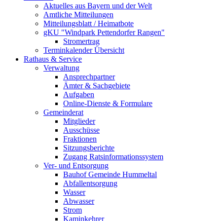
Aktuelles aus Bayern und der Welt
Amtliche Mitteilungen
Mitteilungsblatt / Heimatbote
gKU "Windpark Pettendorfer Rangen"
Stromertrag
Terminkalender Übersicht
Rathaus & Service
Verwaltung
Ansprechpartner
Ämter & Sachgebiete
Aufgaben
Online-Dienste & Formulare
Gemeinderat
Mitglieder
Ausschüsse
Fraktionen
Sitzungsberichte
Zugang Ratsinformationssystem
Ver- und Entsorgung
Bauhof Gemeinde Hummeltal
Abfallentsorgung
Wasser
Abwasser
Strom
Kaminkehrer