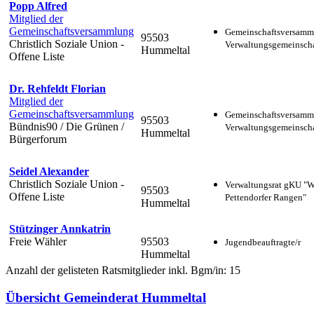
Popp Alfred
Mitglied der
Gemeinschaftsversammlung
Gemeinschaftsversamm
95503
Christlich Soziale Union -
Verwaltungsgemeinscha
Hummeltal
Offene Liste
Dr. Rehfeldt Florian
Mitglied der
Gemeinschaftsversammlung
Gemeinschaftsversamm
95503
Bündnis90 / Die Grünen /
Verwaltungsgemeinscha
Hummeltal
Bürgerforum
Seidel Alexander
Christlich Soziale Union -
Verwaltungsrat gKU "
95503
Offene Liste
Pettendorfer Rangen"
Hummeltal
Stützinger Annkatrin
Freie Wähler
95503
Jugendbeauftragte/r
Hummeltal
Anzahl der gelisteten Ratsmitglieder inkl. Bgm/in: 15
Übersicht Gemeinderat Hummeltal