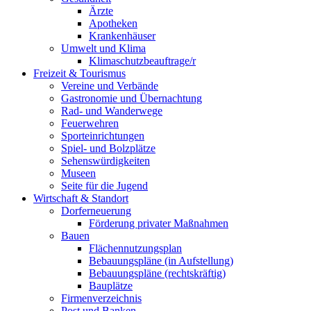
Ärzte
Apotheken
Krankenhäuser
Umwelt und Klima
Klimaschutzbeauftrage/r
Freizeit & Tourismus
Vereine und Verbände
Gastronomie und Übernachtung
Rad- und Wanderwege
Feuerwehren
Sporteinrichtungen
Spiel- und Bolzplätze
Sehenswürdigkeiten
Museen
Seite für die Jugend
Wirtschaft & Standort
Dorferneuerung
Förderung privater Maßnahmen
Bauen
Flächennutzungsplan
Bebauungspläne (in Aufstellung)
Bebauungspläne (rechtskräftig)
Bauplätze
Firmenverzeichnis
Post und Banken