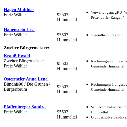
Hagen Matthias
Verwaltungsrat gKU "
Freie Wähler
95503
Pettendorfer Rangen"
Hummeltal
Hauenstein Lisa
Freie Wähler
95503
Jugendbeauftragte/r
Hummeltal
Zweiter Bürgermeister:
Krauß Ewald
Zweiter Bürgermeister
Rechnungsprüfungsaus
95503
Freie Wähler
Gemeinde Hummeltal
Hummeltal
Ostermeier Anna Lena
Bündnis90 / Die Grünen /
Rechnungsprüfungsaus
95503
Bürgerforum
Gemeinde Hummeltal
Hummeltal
Pfaffenberger Sandra
Schulverbandsversam
Freie Wähler
95503
Hummeltal
Hummeltal
Grundschulverbandsv