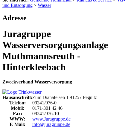
und Entsorgung
>
Wasser
Adresse
Juragruppe
Wasserversorgungsanlage
Muthmannsreuth -
Hinterkleebach
Zweckverband Wasserversorgung
Hausanschrift:
Zum Dianafelsen 1
91257
Pegnitz
Telefon:
09241/976-0
Mobil:
0171-301 42 46
Fax:
09241/976-10
WWW:
www.Juragruppe.de
E-Mail:
info@juragruppe.de