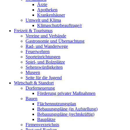
Ärzte
Apotheken
Krankenhäuser
Umwelt und Klima
Klimaschutzbeauftrage/r
Freizeit & Tourismus
Vereine und Verbände
Gastronomie und Übernachtung
Rad- und Wanderwege
Feuerwehren
Sporteinrichtungen
Spiel- und Bolzplätze
Sehenswürdigkeiten
Museen
Seite für die Jugend
Wirtschaft & Standort
Dorferneuerung
Förderung privater Maßnahmen
Bauen
Flächennutzungsplan
Bebauungspläne (in Aufstellung)
Bebauungspläne (rechtskräftig)
Bauplätze
Firmenverzeichnis
Post und Banken