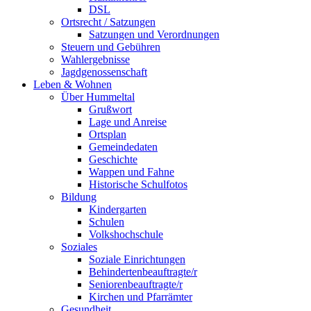
DSL
Ortsrecht / Satzungen
Satzungen und Verordnungen
Steuern und Gebühren
Wahlergebnisse
Jagdgenossenschaft
Leben & Wohnen
Über Hummeltal
Grußwort
Lage und Anreise
Ortsplan
Gemeindedaten
Geschichte
Wappen und Fahne
Historische Schulfotos
Bildung
Kindergarten
Schulen
Volkshochschule
Soziales
Soziale Einrichtungen
Behindertenbeauftragte/r
Seniorenbeauftragte/r
Kirchen und Pfarrämter
Gesundheit