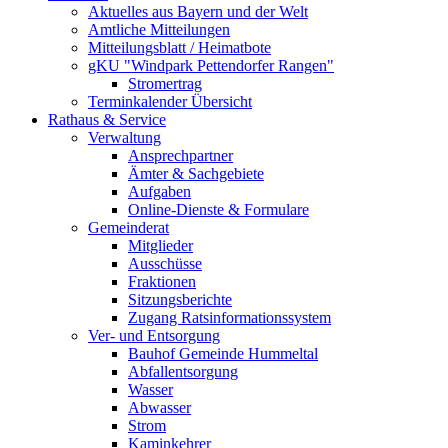
Aktuelles aus Bayern und der Welt
Amtliche Mitteilungen
Mitteilungsblatt / Heimatbote
gKU "Windpark Pettendorfer Rangen"
Stromertrag
Terminkalender Übersicht
Rathaus & Service
Verwaltung
Ansprechpartner
Ämter & Sachgebiete
Aufgaben
Online-Dienste & Formulare
Gemeinderat
Mitglieder
Ausschüsse
Fraktionen
Sitzungsberichte
Zugang Ratsinformationssystem
Ver- und Entsorgung
Bauhof Gemeinde Hummeltal
Abfallentsorgung
Wasser
Abwasser
Strom
Kaminkehrer