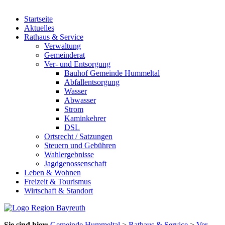
Startseite
Aktuelles
Rathaus & Service
Verwaltung
Gemeinderat
Ver- und Entsorgung
Bauhof Gemeinde Hummeltal
Abfallentsorgung
Wasser
Abwasser
Strom
Kaminkehrer
DSL
Ortsrecht / Satzungen
Steuern und Gebühren
Wahlergebnisse
Jagdgenossenschaft
Leben & Wohnen
Freizeit & Tourismus
Wirtschaft & Standort
Sie sind hier:
Gemeinde Hummeltal
>
Rathaus & Service
>
Ver-