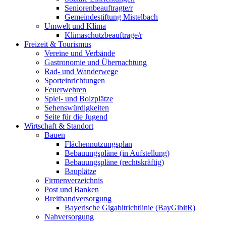
Seniorenbeauftragte/r
Gemeindestiftung Mistelbach
Umwelt und Klima
Klimaschutzbeauftrage/r
Freizeit & Tourismus
Vereine und Verbände
Gastronomie und Übernachtung
Rad- und Wanderwege
Sporteinrichtungen
Feuerwehren
Spiel- und Bolzplätze
Sehenswürdigkeiten
Seite für die Jugend
Wirtschaft & Standort
Bauen
Flächennutzungsplan
Bebauungspläne (in Aufstellung)
Bebauungspläne (rechtskräftig)
Bauplätze
Firmenverzeichnis
Post und Banken
Breitbandversorgung
Bayerische Gigabitrichtlinie (BayGibitR)
Nahversorgung