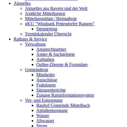
Aktuelles
Aktuelles aus Bayern und der Welt
Amtliche Mitteilungen
Mitteilungsblatt / Heimatbote
gKU "Windpark Pettendorfer Rangen"
Stromertrag
Terminkalender Übersicht
Rathaus & Service
Verwaltung
Ansprechpartner
Ämter & Sachgebiete
Aufgaben
Online-Dienste & Formulare
Gemeinderat
Mitglieder
Ausschüsse
Fraktionen
Sitzungsberichte
Zugang Ratsinformationssystem
Ver- und Entsorgung
Bauhof Gemeinde Mistelbach
Abfallentsorgung
Wasser
Abwasser
Strom