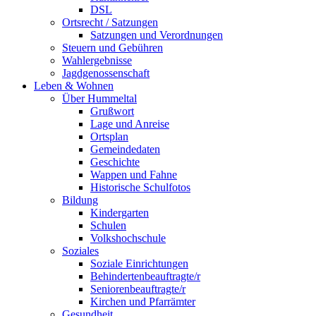
DSL
Ortsrecht / Satzungen
Satzungen und Verordnungen
Steuern und Gebühren
Wahlergebnisse
Jagdgenossenschaft
Leben & Wohnen
Über Hummeltal
Grußwort
Lage und Anreise
Ortsplan
Gemeindedaten
Geschichte
Wappen und Fahne
Historische Schulfotos
Bildung
Kindergarten
Schulen
Volkshochschule
Soziales
Soziale Einrichtungen
Behindertenbeauftragte/r
Seniorenbeauftragte/r
Kirchen und Pfarrämter
Gesundheit