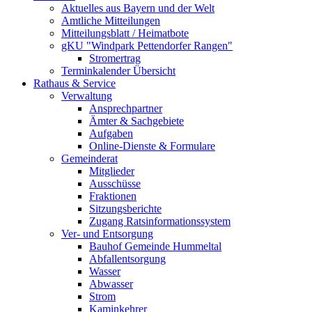
Aktuelles aus Bayern und der Welt
Amtliche Mitteilungen
Mitteilungsblatt / Heimatbote
gKU "Windpark Pettendorfer Rangen"
Stromertrag
Terminkalender Übersicht
Rathaus & Service
Verwaltung
Ansprechpartner
Ämter & Sachgebiete
Aufgaben
Online-Dienste & Formulare
Gemeinderat
Mitglieder
Ausschüsse
Fraktionen
Sitzungsberichte
Zugang Ratsinformationssystem
Ver- und Entsorgung
Bauhof Gemeinde Hummeltal
Abfallentsorgung
Wasser
Abwasser
Strom
Kaminkehrer