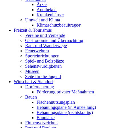
Ärzte
Apotheken
Krankenhäuser
Umwelt und Klima
Klimaschutzbeauftrage/r
Freizeit & Tourismus
Vereine und Verbände
Gastronomie und Übernachtung
Rad- und Wanderwege
Feuerwehren
Sporteinrichtungen
Spiel- und Bolzplätze
Sehenswürdigkeiten
Museen
Seite für die Jugend
Wirtschaft & Standort
Dorferneuerung
Förderung privater Maßnahmen
Bauen
Flächennutzungsplan
Bebauungspläne (in Aufstellung)
Bebauungspläne (rechtskräftig)
Bauplätze
Firmenverzeichnis
Post und Banken