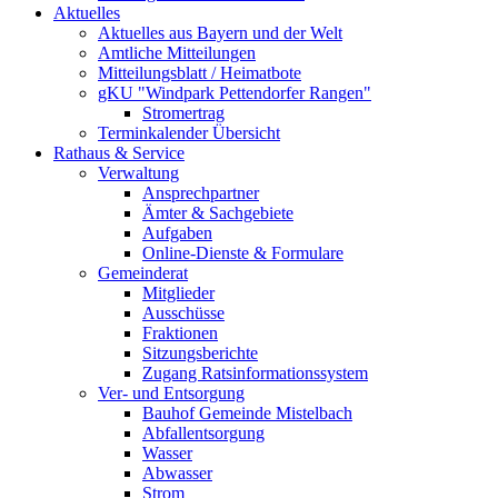
Aktuelles
Aktuelles aus Bayern und der Welt
Amtliche Mitteilungen
Mitteilungsblatt / Heimatbote
gKU "Windpark Pettendorfer Rangen"
Stromertrag
Terminkalender Übersicht
Rathaus & Service
Verwaltung
Ansprechpartner
Ämter & Sachgebiete
Aufgaben
Online-Dienste & Formulare
Gemeinderat
Mitglieder
Ausschüsse
Fraktionen
Sitzungsberichte
Zugang Ratsinformationssystem
Ver- und Entsorgung
Bauhof Gemeinde Mistelbach
Abfallentsorgung
Wasser
Abwasser
Strom