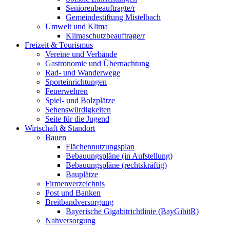
Seniorenbeauftragte/r
Gemeindestiftung Mistelbach
Umwelt und Klima
Klimaschutzbeauftrage/r
Freizeit & Tourismus
Vereine und Verbände
Gastronomie und Übernachtung
Rad- und Wanderwege
Sporteinrichtungen
Feuerwehren
Spiel- und Bolzplätze
Sehenswürdigkeiten
Seite für die Jugend
Wirtschaft & Standort
Bauen
Flächennutzungsplan
Bebauungspläne (in Aufstellung)
Bebauungspläne (rechtskräftig)
Bauplätze
Firmenverzeichnis
Post und Banken
Breitbandversorgung
Bayerische Gigabitrichtlinie (BayGibitR)
Nahversorgung