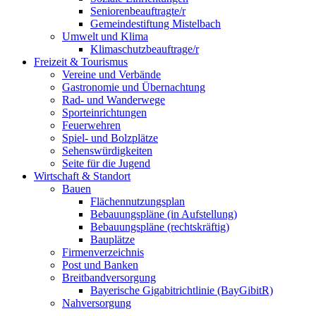
Seniorenbeauftragte/r
Gemeindestiftung Mistelbach
Umwelt und Klima
Klimaschutzbeauftrage/r
Freizeit & Tourismus
Vereine und Verbände
Gastronomie und Übernachtung
Rad- und Wanderwege
Sporteinrichtungen
Feuerwehren
Spiel- und Bolzplätze
Sehenswürdigkeiten
Seite für die Jugend
Wirtschaft & Standort
Bauen
Flächennutzungsplan
Bebauungspläne (in Aufstellung)
Bebauungspläne (rechtskräftig)
Bauplätze
Firmenverzeichnis
Post und Banken
Breitbandversorgung
Bayerische Gigabitrichtlinie (BayGibitR)
Nahversorgung