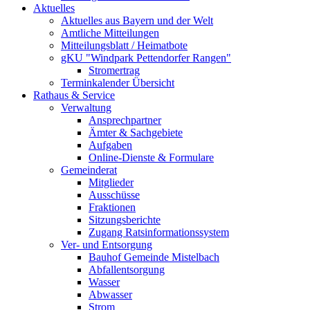
Aktuelles
Aktuelles aus Bayern und der Welt
Amtliche Mitteilungen
Mitteilungsblatt / Heimatbote
gKU "Windpark Pettendorfer Rangen"
Stromertrag
Terminkalender Übersicht
Rathaus & Service
Verwaltung
Ansprechpartner
Ämter & Sachgebiete
Aufgaben
Online-Dienste & Formulare
Gemeinderat
Mitglieder
Ausschüsse
Fraktionen
Sitzungsberichte
Zugang Ratsinformationssystem
Ver- und Entsorgung
Bauhof Gemeinde Mistelbach
Abfallentsorgung
Wasser
Abwasser
Strom