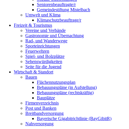
Seniorenbeauftragte/r
Gemeindestiftung Mistelbach
Umwelt und Klima
Klimaschutzbeauftrage/r
Freizeit & Tourismus
Vereine und Verbände
Gastronomie und Übernachtung
Rad- und Wanderwege
Sporteinrichtungen
Feuerwehren
Spiel- und Bolzplätze
Sehenswürdigkeiten
Seite für die Jugend
Wirtschaft & Standort
Bauen
Flächennutzungsplan
Bebauungspläne (in Aufstellung)
Bebauungspläne (rechtskräftig)
Bauplätze
Firmenverzeichnis
Post und Banken
Breitbandversorgung
Bayerische Gigabitrichtlinie (BayGibitR)
Nahversorgung