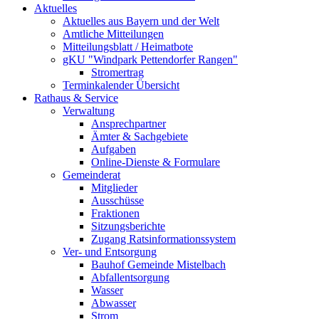
Aktuelles
Aktuelles aus Bayern und der Welt
Amtliche Mitteilungen
Mitteilungsblatt / Heimatbote
gKU "Windpark Pettendorfer Rangen"
Stromertrag
Terminkalender Übersicht
Rathaus & Service
Verwaltung
Ansprechpartner
Ämter & Sachgebiete
Aufgaben
Online-Dienste & Formulare
Gemeinderat
Mitglieder
Ausschüsse
Fraktionen
Sitzungsberichte
Zugang Ratsinformationssystem
Ver- und Entsorgung
Bauhof Gemeinde Mistelbach
Abfallentsorgung
Wasser
Abwasser
Strom