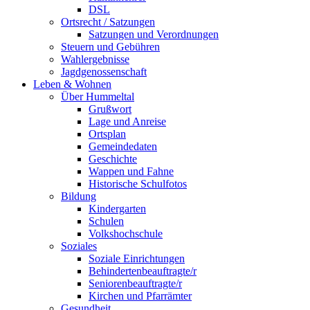
DSL
Ortsrecht / Satzungen
Satzungen und Verordnungen
Steuern und Gebühren
Wahlergebnisse
Jagdgenossenschaft
Leben & Wohnen
Über Hummeltal
Grußwort
Lage und Anreise
Ortsplan
Gemeindedaten
Geschichte
Wappen und Fahne
Historische Schulfotos
Bildung
Kindergarten
Schulen
Volkshochschule
Soziales
Soziale Einrichtungen
Behindertenbeauftragte/r
Seniorenbeauftragte/r
Kirchen und Pfarrämter
Gesundheit