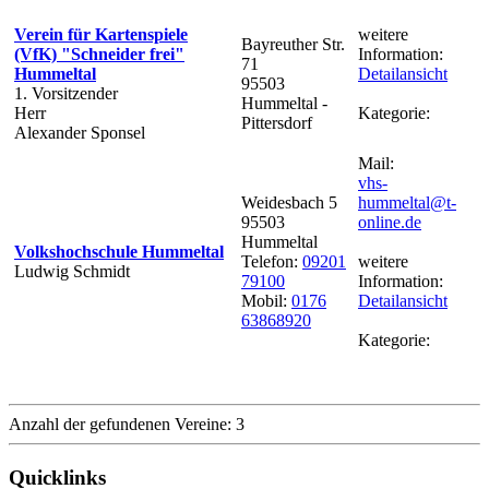
Verein für Kartenspiele
weitere
Bayreuther Str.
(VfK) "Schneider frei"
Information:
71
Hummeltal
Detailansicht
95503
1. Vorsitzender
Hummeltal -
Herr
Kategorie:
Pittersdorf
Alexander Sponsel
Mail:
vhs-
Weidesbach 5
hummeltal@t-
95503
online.de
Hummeltal
Volkshochschule Hummeltal
Telefon:
09201
weitere
Ludwig Schmidt
79100
Information:
Mobil:
0176
Detailansicht
63868920
Kategorie:
Anzahl der gefundenen Vereine: 3
Quicklinks