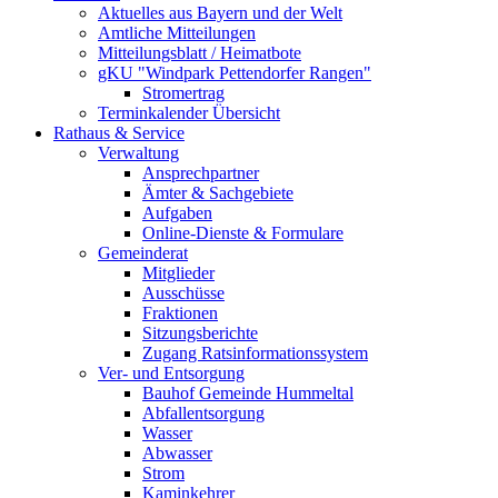
Aktuelles aus Bayern und der Welt
Amtliche Mitteilungen
Mitteilungsblatt / Heimatbote
gKU "Windpark Pettendorfer Rangen"
Stromertrag
Terminkalender Übersicht
Rathaus & Service
Verwaltung
Ansprechpartner
Ämter & Sachgebiete
Aufgaben
Online-Dienste & Formulare
Gemeinderat
Mitglieder
Ausschüsse
Fraktionen
Sitzungsberichte
Zugang Ratsinformationssystem
Ver- und Entsorgung
Bauhof Gemeinde Hummeltal
Abfallentsorgung
Wasser
Abwasser
Strom
Kaminkehrer