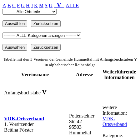
V
A
B
C
F
G
H
J
K
M
S
U
ALLE
Tabelle mit den 3 Vereinen der Gemeinde Hummeltal mit Anfangsbuchstaben
V
in alphabetischer Reihenfolge
Weiterführende
Vereinsname
Adresse
Informationen
V
Anfangsbuchstabe
weitere
Information:
Pottensteiner
VDK-Ortsverband
VDK-
Str. 42
1. Vorsitzender
Ortsverband
95503
Bettina Förster
Hummeltal
Kategorie: