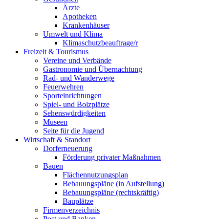
Ärzte
Apotheken
Krankenhäuser
Umwelt und Klima
Klimaschutzbeauftrage/r
Freizeit & Tourismus
Vereine und Verbände
Gastronomie und Übernachtung
Rad- und Wanderwege
Feuerwehren
Sporteinrichtungen
Spiel- und Bolzplätze
Sehenswürdigkeiten
Museen
Seite für die Jugend
Wirtschaft & Standort
Dorferneuerung
Förderung privater Maßnahmen
Bauen
Flächennutzungsplan
Bebauungspläne (in Aufstellung)
Bebauungspläne (rechtskräftig)
Bauplätze
Firmenverzeichnis
Post und Banken