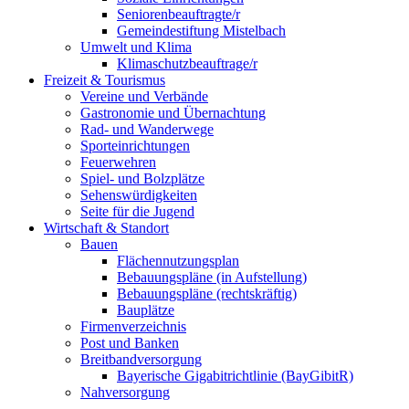
Seniorenbeauftragte/r
Gemeindestiftung Mistelbach
Umwelt und Klima
Klimaschutzbeauftrage/r
Freizeit & Tourismus
Vereine und Verbände
Gastronomie und Übernachtung
Rad- und Wanderwege
Sporteinrichtungen
Feuerwehren
Spiel- und Bolzplätze
Sehenswürdigkeiten
Seite für die Jugend
Wirtschaft & Standort
Bauen
Flächennutzungsplan
Bebauungspläne (in Aufstellung)
Bebauungspläne (rechtskräftig)
Bauplätze
Firmenverzeichnis
Post und Banken
Breitbandversorgung
Bayerische Gigabitrichtlinie (BayGibitR)
Nahversorgung