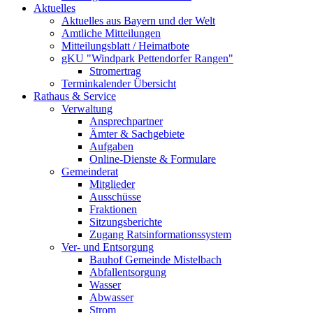
Aktuelles
Aktuelles aus Bayern und der Welt
Amtliche Mitteilungen
Mitteilungsblatt / Heimatbote
gKU "Windpark Pettendorfer Rangen"
Stromertrag
Terminkalender Übersicht
Rathaus & Service
Verwaltung
Ansprechpartner
Ämter & Sachgebiete
Aufgaben
Online-Dienste & Formulare
Gemeinderat
Mitglieder
Ausschüsse
Fraktionen
Sitzungsberichte
Zugang Ratsinformationssystem
Ver- und Entsorgung
Bauhof Gemeinde Mistelbach
Abfallentsorgung
Wasser
Abwasser
Strom